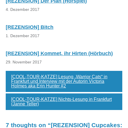
[REZENSION] Der Plan (Hörspiel)
4. Dezember 2017
[REZENSION] Bitch
1. Dezember 2017
[REZENSION] Kommet, ihr Hirten (Hörbuch)
29. November 2017
[COOL-TOUR-KATZE] Lesung „Warrior Cats“ in
Frankfurt und Interview mit der Autorin Victoria
Holmes aka Erin Hunter #2
[COOL-TOUR-KATZE] Nichts-Lesung in Frankfurt
(Janne Teller)
7 thoughts on “
[REZENSION] Cupcakes: