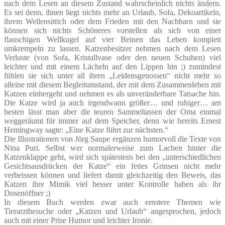
nach dem Lesen an diesem Zustand wahrscheinlich nichts ändern.
Es sei denn, ihnen liegt nichts mehr an Urlaub, Sofa, Dekoartikeln,
ihrem Wellensittich oder dem Frieden mit den Nachbarn und sie
können sich nichts Schöneres vorstellen als sich von einer
flauschigen Wellkugel auf vier Beinen das Leben komplett
umkrempeln zu lassen. Katzenbesitzer nehmen nach dem Lesen
Verluste (von Sofa, Kristallvase oder den neuen Schuhen) viel
leichter und mit einem Lächeln auf den Lippen hin ;) zumindest
fühlen sie sich unter all ihren „Leidensgenossen“ nicht mehr so
alleine mit diesem Begleitumstand, der mit dem Zusammenleben mit
Katzen einhergeht und nehmen es als unveränderbare Tatsache hin.
Die Katze wird ja auch irgendwann größer… und ruhiger… am
besten lässt man aber die teuren Sammeltassen der Oma einmal
weggeräumt für immer auf dem Speicher, denn wie bereits Ernest
Hemingway sagte: „Eine Katze führt zur nächsten.“
Die Illustrationen von Jörg Saupe ergänzen humorvoll die Texte von
Nina Puri. Selbst wer normalerweise zum Lachen hinter die
Katzenklappe geht, wird sich spätestens bei den „unterschiedlichen
Gesichtsausdrücken der Katze“ ein fettes Grinsen nicht mehr
verbeissen können und liefert damit gleichzeitig den Beweis, das
Katzen ihre Mimik viel besser unter Kontrolle haben als ihr
Dosenöffner ;)
In diesem Buch werden zwar auch ernstere Themen wie
Tierarztbesuche oder „Katzen und Urlaub“ angesprochen, jedoch
auch mit einer Prise Humor und leichter Ironie.