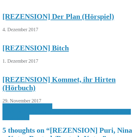
[REZENSION] Der Plan (Hörspiel)
4. Dezember 2017
[REZENSION] Bitch
1. Dezember 2017
[REZENSION] Kommet, ihr Hirten
(Hörbuch)
29. November 2017
Beitragsnavigation
[REZEPTE] Curryspieße
[GAST-REZENSION] Kuhn, Krystyna – Das Tal Season 1.4 Die
Prophezeiung
5 thoughts on “
[REZENSION] Puri, Nina