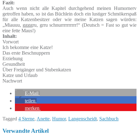
Fazit:
Auch wenn nicht alle Kapitel durchgehend meinen Humornerv
getroffen haben, so ist das Büchlein doch ein lustiger Schmökerspaß
für alle Katzenbesitzer oder wie meine Katzen sagen würden:
„Miauuu, ggggru, grru schnurrrrrrrrrr!“ (Deutsch = Fast so gut wie
eine fette Maus!)
Inhalt:
Vorwort
Ich bekomme eine Katze!
Das erste Beschnuppern
Erziehung
Gesundheit
Über Freigänger und Stubenkatzen
Katze und Urlaub
Nachwort
E-Mail
teilen
merken
Tagged
4 Sterne
,
Anette
,
Humor
,
Langenscheidt
,
Sachbuch
Verwandte Artikel