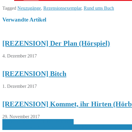
Tagged
Neuzugänge
,
Rezensionsexemplar
,
Rund ums Buch
Verwandte Artikel
[REZENSION] Der Plan (Hörspiel)
4. Dezember 2017
[REZENSION] Bitch
1. Dezember 2017
[REZENSION] Kommet, ihr Hirten (Hörb
29. November 2017
Beitragsnavigation
[RUND UMS BUCH] Neu in KW36
[COOL-TOUR-KATZE] Mittelalterlicher Markt mit Ritterturnier, Ba