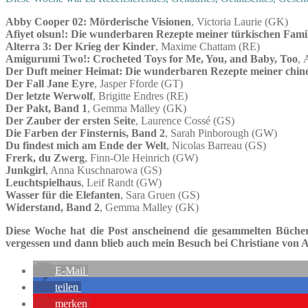
Abby Cooper 02: Mörderische Visionen
, Victoria Laurie (GK)
Afiyet olsun!: Die wunderbaren Rezepte meiner türkischen Famil
Alterra 3: Der Krieg der Kinder
, Maxime Chattam (RE)
Amigurumi Two!: Crocheted Toys for Me, You, and Baby, Too
, 
Der Duft meiner Heimat: Die wunderbaren Rezepte meiner chine
Der Fall Jane Eyre
, Jasper Fforde (GT)
Der letzte Werwolf
, Brigitte Endres (RE)
Der Pakt, Band 1
, Gemma Malley (GK)
Der Zauber der ersten Seite
, Laurence Cossé (GS)
Die Farben der Finsternis, Band 2
, Sarah Pinborough (GW)
Du findest mich am Ende der Welt
, Nicolas Barreau (GS)
Frerk, du Zwerg
, Finn-Ole Heinrich (GW)
Junkgirl
, Anna Kuschnarowa (GS)
Leuchtspielhaus
, Leif Randt (GW)
Wasser für die Elefanten
, Sara Gruen (GS)
Widerstand, Band 2
, Gemma Malley (GK)
Diese Woche hat die Post anscheinend die gesammelten Büchers
vergessen und dann blieb auch mein Besuch bei Christiane von A
E-Mail
teilen
merken