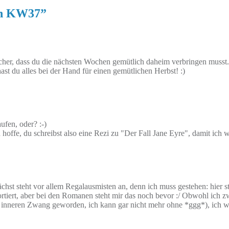
n KW37
”
icher, dass du die nächsten Wochen gemütlich daheim verbringen mus
st du alles bei der Hand für einen gemütlichen Herbst! :)
fen, oder? :-)
 hoffe, du schreibst also eine Rezi zu "Der Fall Jane Eyre", damit ich 
ächst steht vor allem Regalausmisten an, denn ich muss gestehen: hier
sortiert, aber bei den Romanen steht mir das noch bevor :/ Obwohl ic
zum inneren Zwang geworden, ich kann gar nicht mehr ohne *ggg*), ich