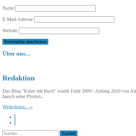
Name
E-Mail-Adresse
Website
Über uns…
Redaktion
Das Blog "Katze mit Buch" wurde Ende 2009 / Anfang 2010 von Anett
lausch seine Pforten...
Weiterlesen...
→
instagram
pinterest
Suchen