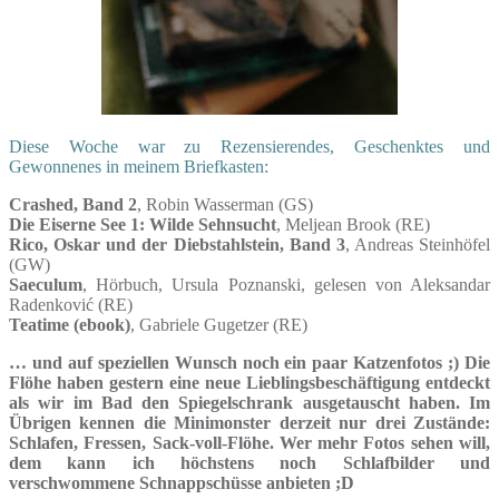
Diese Woche war zu Rezensierendes, Geschenktes und
Gewonnenes in meinem Briefkasten:
Crashed, Band 2
, Robin Wasserman (GS)
Die Eiserne See 1: Wilde Sehnsucht
, Meljean Brook (RE)
Rico, Oskar und der Diebstahlstein, Band 3
, Andreas Steinhöfel
(GW)
Saeculum
, Hörbuch, Ursula Poznanski, gelesen von Aleksandar
Radenković (RE)
Teatime (ebook)
, Gabriele Gugetzer (RE)
… und auf speziellen Wunsch noch ein paar Katzenfotos ;) Die
Flöhe haben gestern eine neue Lieblingsbeschäftigung entdeckt
als wir im Bad den Spiegelschrank ausgetauscht haben. Im
Übrigen kennen die Minimonster derzeit nur drei Zustände:
Schlafen, Fressen, Sack-voll-Flöhe. Wer mehr Fotos sehen will,
dem kann ich höchstens noch Schlafbilder und
verschwommene Schnappschüsse anbieten ;D