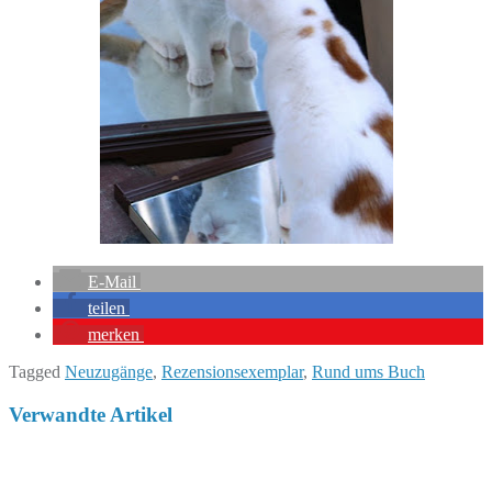
E-Mail
teilen
merken
Tagged
Neuzugänge
,
Rezensionsexemplar
,
Rund ums Buch
Verwandte Artikel