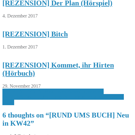
[REZENSION] Der Plan (Hörspiel)
4. Dezember 2017
[REZENSION] Bitch
1. Dezember 2017
[REZENSION] Kommet, ihr Hirten
(Hörbuch)
29. November 2017
Beitragsnavigation
[BLOGINTERNES] Mein neues Bewertungssystem
[REZENSION] Hughes, Gregory – Den Mond aus den Angeln
heben
6 thoughts on “
[RUND UMS BUCH] Neu
in KW42
”