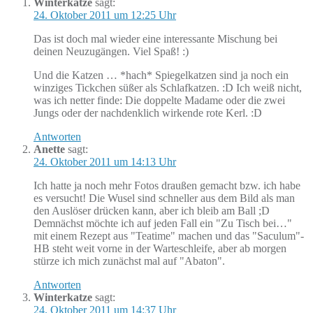
Winterkatze
sagt:
24. Oktober 2011 um 12:25 Uhr
Das ist doch mal wieder eine interessante Mischung bei
deinen Neuzugängen. Viel Spaß! :)
Und die Katzen … *hach* Spiegelkatzen sind ja noch ein
winziges Tickchen süßer als Schlafkatzen. :D Ich weiß nicht,
was ich netter finde: Die doppelte Madame oder die zwei
Jungs oder der nachdenklich wirkende rote Kerl. :D
Antworten
Anette
sagt:
24. Oktober 2011 um 14:13 Uhr
Ich hatte ja noch mehr Fotos draußen gemacht bzw. ich habe
es versucht! Die Wusel sind schneller aus dem Bild als man
den Auslöser drücken kann, aber ich bleib am Ball ;D
Demnächst möchte ich auf jeden Fall ein "Zu Tisch bei…"
mit einem Rezept aus "Teatime" machen und das "Saculum"-
HB steht weit vorne in der Warteschleife, aber ab morgen
stürze ich mich zunächst mal auf "Abaton".
Antworten
Winterkatze
sagt:
24. Oktober 2011 um 14:37 Uhr