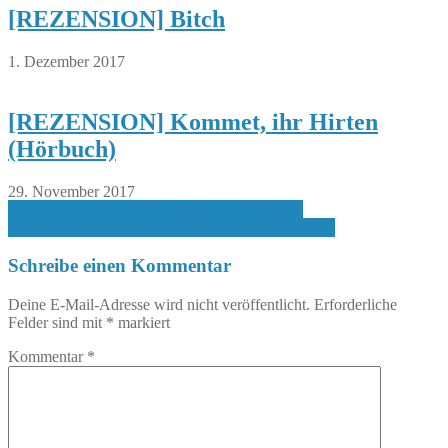
[REZENSION] Bitch
1. Dezember 2017
[REZENSION] Kommet, ihr Hirten
(Hörbuch)
29. November 2017
Beitragsnavigation
[RUND UMS BUCH] Neu in KW37 / Anette
[REZENSION] Der unheimliche Clown (Hörspiel)
Schreibe einen Kommentar
Deine E-Mail-Adresse wird nicht veröffentlicht.
Erforderliche
Felder sind mit
*
markiert
Kommentar
*