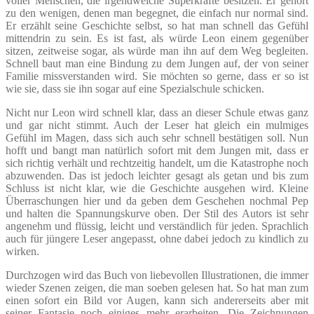
voller Menschen, die irgendwelche Superkräfte besitzen. Er gehört
zu den wenigen, denen man begegnet, die einfach nur normal sind.
Er erzählt seine Geschichte selbst, so hat man schnell das Gefühl
mittendrin zu sein. Es ist fast, als würde Leon einem gegenüber
sitzen, zeitweise sogar, als würde man ihn auf dem Weg begleiten.
Schnell baut man eine Bindung zu dem Jungen auf, der von seiner
Familie missverstanden wird. Sie möchten so gerne, dass er so ist
wie sie, dass sie ihn sogar auf eine Spezialschule schicken.
Nicht nur Leon wird schnell klar, dass an dieser Schule etwas ganz
und gar nicht stimmt. Auch der Leser hat gleich ein mulmiges
Gefühl im Magen, dass sich auch sehr schnell bestätigen soll. Nun
hofft und bangt man natürlich sofort mit dem Jungen mit, dass er
sich richtig verhält und rechtzeitig handelt, um die Katastrophe noch
abzuwenden. Das ist jedoch leichter gesagt als getan und bis zum
Schluss ist nicht klar, wie die Geschichte ausgehen wird. Kleine
Überraschungen hier und da geben dem Geschehen nochmal Pep
und halten die Spannungskurve oben. Der Stil des Autors ist sehr
angenehm und flüssig, leicht und verständlich für jeden. Sprachlich
auch für jüngere Leser angepasst, ohne dabei jedoch zu kindlich zu
wirken.
Durchzogen wird das Buch von liebevollen Illustrationen, die immer
wieder Szenen zeigen, die man soeben gelesen hat. So hat man zum
einen sofort ein Bild vor Augen, kann sich andererseits aber mit
seiner Fantasie noch einiges mehr erarbeiten. Die Zeichnungen