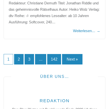
Redakteur: Christiane Demuth Titel: Jonathan Riddle und
das geheimnisvolle Rätselhaus Autor: Heiko Wolz Verlag:
dtv Reihe: -/- empfohlenes Lesealter: ab 10 Jahren
Ausführung: Softcover, 240…
Weiterlesen…
→
Seitennummerierung
1
2
3
…
142
Next »
der
Beiträge
ÜBER UNS…
REDAKTION