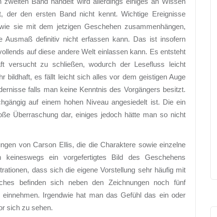
 zweiten Band handelt wird allerdings einiges an Wissen
at, der den ersten Band nicht kennt. Wichtige Ereignisse
, wie sie mit dem jetzigen Geschehen zusammenhängen,
 Ausmaß definitiv nicht erfassen kann. Das ist insofern
ollends auf diese andere Welt einlassen kann. Es entsteht
t versucht zu schließen, wodurch der Lesefluss leicht
bildhaft, es fällt leicht sich alles vor dem geistigen Auge
ndernisse falls man keine Kenntnis des Vorgängers besitzt.
chgängig auf einem hohen Niveau angesiedelt ist. Die ein
oße Überraschung dar, einiges jedoch hätte man so nicht
ngen von Carson Ellis, die die Charaktere sowie einzelne
m keineswegs ein vorgefertigtes Bild des Geschehens
rationen, dass sich die eigene Vorstellung sehr häufig mit
uches befinden sich neben den Zeichnungen noch fünf
ert einnehmen. Irgendwie hat man das Gefühl das ein oder
or sich zu sehen.