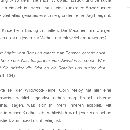
sung. Also kehrt sie nach Wildwald zurück und versucht
ht so einfach ist, wenn man keine konkreten Anweisungen
ne Zeit alles genauestens zu ergründen, eine Jagd beginnt,
m Kinderheim Einzug zu halten. Die Mädchen und Jungen
egen alles un jeden zur Wehr – nur mit welchem Ausgang?
Sie hüpfte vom Bett und rannte zum Fenster, gerade noch
derhecke des Nachbargartens verschwinden zu sehen. War
Sie drückte die Stirn an die Scheibe und suchte den
(S. 104)
e Teil der Wildwood-Reihe. Colin Meloy hat hier eine
rweise wirklich irgendwo geben mag. Es gibt diverse
enau sagen, was sich in ihrem Inneren abspielt. Mit
r in seiner Kindheit ab, schließlich wird jeder sich schon
stiert, zumindest nicht belegt ist.