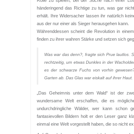
Rolle zu spielen, bei der Suche nach einer Lö
händeringend das Richtige zu tun, was gar nic
erhält. Ihre Widersacher lassen ihr natürlich kei
aus der nur einer als Sieger herausgehen kann.
Währenddessen scheint die Revolution in eine
finden zu ihrer wahren Stärke und setzen sich g
Was war das denn?, fragte sich Prue lautlos. 
rechtzeitig, um etwas Dunkles in der Wachol
es der schwarze Fuchs von vorhin gewesen? 
Garten ab. Das Glas war eiskalt auf ihrer Haut.
„Das Geheimnis unter dem Wald“ ist der zweit
wundersame Welt erschaffen, die es mögliche
undurchdringliche Wälder, wer kann schon g
fantasievollen Bildern holt er den Leser ganz kla
einmal eine Welt vorgestellt haben, die so nicht exi