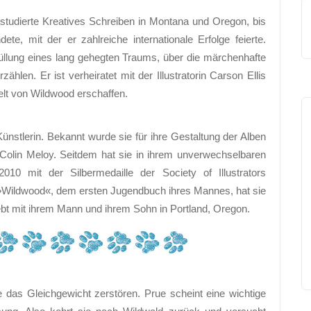
studierte Kreatives Schreiben in Montana und Oregon, bis
te, mit der er zahlreiche internationale Erfolge feierte.
üllung eines lang gehegten Traums, über die märchenhafte
hlen. Er ist verheiratet mit der Illustratorin Carson Ellis
lt von Wildwood erschaffen.
 Künstlerin. Bekannt wurde sie für ihre Gestaltung der Alben
olin Meloy. Seitdem hat sie in ihrem unverwechselbaren
 2010 mit der Silbermedaille der Society of Illustrators
ür »Wildwood«, dem ersten Jugendbuch ihres Mannes, hat sie
lebt mit ihrem Mann und ihrem Sohn in Portland, Oregon.
e das Gleichgewicht zerstören. Prue scheint eine wichtige