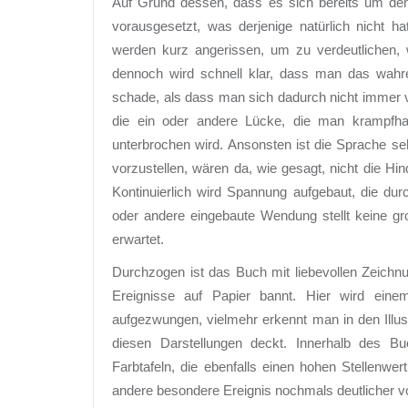
Auf Grund dessen, dass es sich bereits um den
vorausgesetzt, was derjenige natürlich nicht h
werden kurz angerissen, um zu verdeutlichen
dennoch wird schnell klar, dass man das wahre
schade, als dass man sich dadurch nicht immer v
die ein oder andere Lücke, die man krampfhaf
unterbrochen wird. Ansonsten ist die Sprache sehr 
vorzustellen, wären da, wie gesagt, nicht die Hi
Kontinuierlich wird Spannung aufgebaut, die dur
oder andere eingebaute Wendung stellt keine gr
erwartet.
Durchzogen ist das Buch mit liebevollen Zeichnu
Ereignisse auf Papier bannt. Hier wird eine
aufgezwungen, vielmehr erkennt man in den Illust
diesen Darstellungen deckt. Innerhalb des B
Farbtafeln, die ebenfalls einen hohen Stellenw
andere besondere Ereignis nochmals deutlicher v