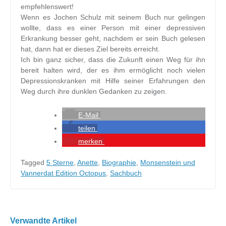
empfehlenswert!
Wenn es Jochen Schulz mit seinem Buch nur gelingen
wollte, dass es einer Person mit einer depressiven
Erkrankung besser geht, nachdem er sein Buch gelesen
hat, dann hat er dieses Ziel bereits erreicht.
Ich bin ganz sicher, dass die Zukunft einen Weg für ihn
bereit halten wird, der es ihm ermöglicht noch vielen
Depressionskranken mit Hilfe seiner Erfahrungen den
Weg durch ihre dunklen Gedanken zu zeigen.
E-Mail
teilen
merken
Tagged
5 Sterne
,
Anette
,
Biographie
,
Monsenstein und
Vannerdat Edition Octopus
,
Sachbuch
Beitragsnavigation
Verwandte Artikel