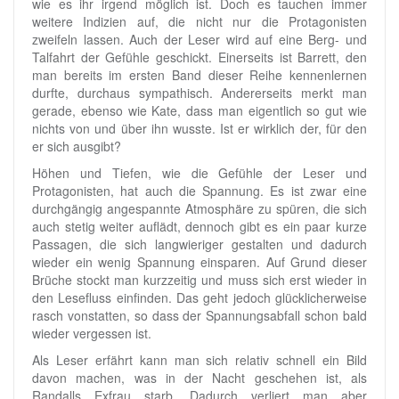
wie es ihr irgend möglich ist. Doch es tauchen immer
weitere Indizien auf, die nicht nur die Protagonisten
zweifeln lassen. Auch der Leser wird auf eine Berg- und
Talfahrt der Gefühle geschickt. Einerseits ist Barrett, den
man bereits im ersten Band dieser Reihe kennenlernen
durfte, durchaus sympathisch. Andererseits merkt man
gerade, ebenso wie Kate, dass man eigentlich so gut wie
nichts von und über ihn wusste. Ist er wirklich der, für den
er sich ausgibt?
Höhen und Tiefen, wie die Gefühle der Leser und
Protagonisten, hat auch die Spannung. Es ist zwar eine
durchgängig angespannte Atmosphäre zu spüren, die sich
auch stetig weiter auflädt, dennoch gibt es ein paar kurze
Passagen, die sich langwieriger gestalten und dadurch
wieder ein wenig Spannung einsparen. Auf Grund dieser
Brüche stockt man kurzzeitig und muss sich erst wieder in
den Lesefluss einfinden. Das geht jedoch glücklicherweise
rasch vonstatten, so dass der Spannungsabfall schon bald
wieder vergessen ist.
Als Leser erfährt kann man sich relativ schnell ein Bild
davon machen, was in der Nacht geschehen ist, als
Randalls Exfrau starb. Dadurch verliert man aber