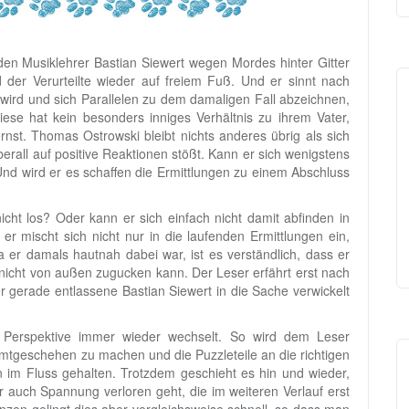
n Musiklehrer Bastian Siewert wegen Mordes hinter Gitter
 der Verurteilte wieder auf freiem Fuß. Und er sinnt nach
wird und sich Parallelen zu dem damaligen Fall abzeichnen,
ese hat kein besonders inniges Verhältnis zu ihrem Vater,
st. Thomas Ostrowski bleibt nichts anderes übrig als sich
überall auf positive Reaktionen stößt. Kann er sich wenigstens
nd wird er es schaffen die Ermittlungen zu einem Abschluss
icht los? Oder kann er sich einfach nicht damit abfinden in
r mischt sich nicht nur in die laufenden Ermittlungen ein,
a er damals hautnah dabei war, ist es verständlich, dass er
 nicht von außen zugucken kann. Der Leser erfährt erst nach
 gerade entlassene Bastian Siewert in die Sache verwickelt
e Perspektive immer wieder wechselt. So wird dem Leser
mtgeschehen zu machen und die Puzzleteile an die richtigen
n im Fluss gehalten. Trotzdem geschieht es hin und wieder,
 auch Spannung verloren geht, die im weiteren Verlauf erst