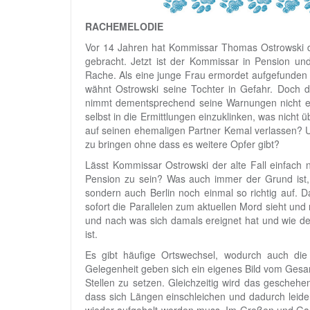
RACHEMELODIE
Vor 14 Jahren hat Kommissar Thomas Ostrowski de
gebracht. Jetzt ist der Kommissar in Pension und
Rache. Als eine junge Frau ermordet aufgefunden 
wähnt Ostrowski seine Tochter in Gefahr. Doch di
nimmt dementsprechend seine Warnungen nicht ern
selbst in die Ermittlungen einzuklinken, was nicht 
auf seinen ehemaligen Partner Kemal verlassen? U
zu bringen ohne dass es weitere Opfer gibt?
Lässt Kommissar Ostrowski der alte Fall einfach n
Pension zu sein? Was auch immer der Grund ist, e
sondern auch Berlin noch einmal so richtig auf. D
sofort die Parallelen zum aktuellen Mord sieht und
und nach was sich damals ereignet hat und wie der
ist.
Es gibt häufige Ortswechsel, wodurch auch di
Gelegenheit geben sich ein eigenes Bild vom Gesa
Stellen zu setzen. Gleichzeitig wird das geschehe
dass sich Längen einschleichen und dadurch leider