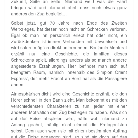
Zukunft, Seite an Seite. Niemand weiß was die Fahrt
bringen wird und niemand ahnt, dass noch etwas ganz
anderes den Zug begleitet…
Selbst jetzt, gut 70 Jahre nach Ende des Zweiten
Weltkrieges, hat dieser noch nicht an Schrecken verloren.
Egal ob man ihn persönlich erlebt hat oder nicht, ein
Zurückdenken ist immer Verbunden mit Unwohlsein und
wird sofern möglich direkt unterbunden. Benjamin Monferat
erzählt nun eine Geschichte, die inmitten dieses
Schreckens spielt, allerdings anders als so manch andere
angesiedelte Erzählungen. Hier befindet man sich auf
beengtem Raum, nämlich innerhalb des Simplon Orient
Express‘, der mehr Fracht an Bord hat als die Passagiere
ahnen.
Atmosphärisch dicht wird eine Geschichte erzählt, die den
Hörer schnell in den Bann zieht. Man bekommt es mit den
verschiedensten Charakteren zu tun, jeder mit einer
anderen Motivation den Zug bestiegen zu haben. Was sich
auf der Reise abspielen wird, hätte wohl niemand zu
Anfang geahnt, häufig nicht einmal die Protagonisten
selbst. Denn auch wenn sie mit einem bestimmten Auftrag
auf die Reise gegangen sind, so sind sie doch auf das