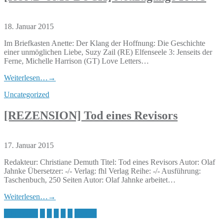
18. Januar 2015
Im Briefkasten Anette: Der Klang der Hoffnung: Die Geschichte
einer unmöglichen Liebe, Suzy Zail (RE) Elfenseele 3: Jenseits der
Ferne, Michelle Harrison (GT) Love Letters…
Weiterlesen…
→
Uncategorized
[REZENSION] Tod eines Revisors
17. Januar 2015
Redakteur: Christiane Demuth Titel: Tod eines Revisors Autor: Olaf
Jahnke Übersetzer: -/- Verlag: fhl Verlag Reihe: -/- Ausführung:
Taschenbuch, 250 Seiten Autor: Olaf Jahnke arbeitet…
Weiterlesen…
→
Seitennummerierung
« Previous
1
2
3
4
5
Next »