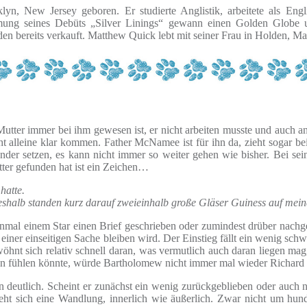
, New Jersey geboren. Er studierte Anglistik, arbeitete als Engli
mung seines Debüts „Silver Linings“ gewann einen Golden Globe un
 bereits verkauft. Matthew Quick lebt mit seiner Frau in Holden, Mas
utter immer bei ihm gewesen ist, er nicht arbeiten musste und auch anso
t alleine klar kommen. Father McNamee ist für ihn da, zieht sogar bei 
er setzen, es kann nicht immer so weiter gehen wie bisher. Bei se
utter gefunden hat ist ein Zeichen…
hatte.
deshalb standen kurz darauf zweieinhalb große Gläser Guiness auf meine
honmal einem Star einen Brief geschrieben oder zumindest drüber nach
ei einer einseitigen Sache bleiben wird. Der Einstieg fällt ein wenig 
nt sich relativ schnell daran, was vermutlich auch daran liegen mag, 
en fühlen könnte, würde Bartholomew nicht immer mal wieder Richard
 deutlich. Scheint er zunächst ein wenig zurückgeblieben oder auch na
eht sich eine Wandlung, innerlich wie äußerlich. Zwar nicht um hunde