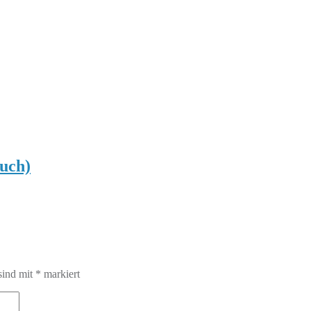
uch)
sind mit
*
markiert