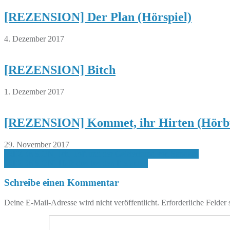
[REZENSION] Der Plan (Hörspiel)
4. Dezember 2017
[REZENSION] Bitch
1. Dezember 2017
[REZENSION] Kommet, ihr Hirten (Hörb
29. November 2017
Beitragsnavigation
[REZENSION] Ich, Toft und der Geisterhund von Sandkas
[REZENSION] Halb drei bei den Elefanten
Schreibe einen Kommentar
Deine E-Mail-Adresse wird nicht veröffentlicht.
Erforderliche Felder 