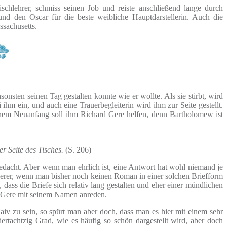
schlehrer, schmiss seinen Job und reiste anschließend lange durch
d den Oscar für die beste weibliche Hauptdarstellerin. Auch die
sachusetts.
nsten seinen Tag gestalten konnte wie er wollte. Als sie stirbt, wird
ihm ein, und auch eine Trauerbegleiterin wird ihm zur Seite gestellt.
inem Neuanfang soll ihm Richard Gere helfen, denn Bartholomew ist
r Seite des Tisches.
(S. 206)
gedacht. Aber wenn man ehrlich ist, eine Antwort hat wohl niemand je
schwerer, wenn man bisher noch keinen Roman in einer solchen Briefform
dass die Briefe sich relativ lang gestalten und eher einer mündlichen
 Gere mit seinem Namen anreden.
iv zu sein, so spürt man aber doch, dass man es hier mit einem sehr
rtachtzig Grad, wie es häufig so schön dargestellt wird, aber doch