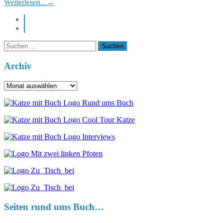
Weiterlesen...
→
instagram
pinterest
Suchen
nach:
Archiv
Archiv
Seiten rund ums Buch…