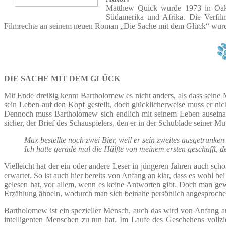
Matthew Quick wurde 1973 in Oaklyn
Südamerika und Afrika. Die Verfil
Filmrechte an seinem neuen Roman „Die Sache mit dem Glück“ wurden
DIE SACHE MIT DEM GLÜCK
Mit Ende dreißig kennt Bartholomew es nicht anders, als dass seine M
sein Leben auf den Kopf gestellt, doch glücklicherweise muss er nich
Dennoch muss Bartholomew sich endlich mit seinem Leben auseinand
sicher, der Brief des Schauspielers, den er in der Schublade seiner M
Max bestellte noch zwei Bier, weil er sein zweites ausgetrunken 
Ich hatte gerade mal die Hälfte von meinem ersten geschafft, 
Vielleicht hat der ein oder andere Leser in jüngeren Jahren auch sc
erwartet. So ist auch hier bereits von Anfang an klar, dass es wohl b
gelesen hat, vor allem, wenn es keine Antworten gibt. Doch man gewöh
Erzählung ähneln, wodurch man sich beinahe persönlich angesproch
Bartholomew ist ein spezieller Mensch, auch das wird von Anfang an
intelligenten Menschen zu tun hat. Im Laufe des Geschehens vollzi