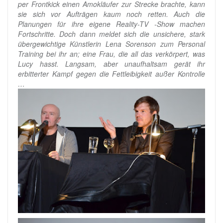
per Frontkick einen Amokläufer zur Strecke brachte, kann
sie sich vor Aufträgen kaum noch retten. Auch die
Planungen für ihre eigene Reality-TV -Show machen
Fortschritte. Doch dann meldet sich die unsichere, stark
übergewichtige Künstlerin Lena Sorenson zum Personal
Training bei ihr an; eine Frau, die all das verkörpert, was
Lucy hasst. Langsam, aber unaufhaltsam gerät ihr
erbitterter Kampf gegen die Fettleibigkeit außer Kontrolle
…