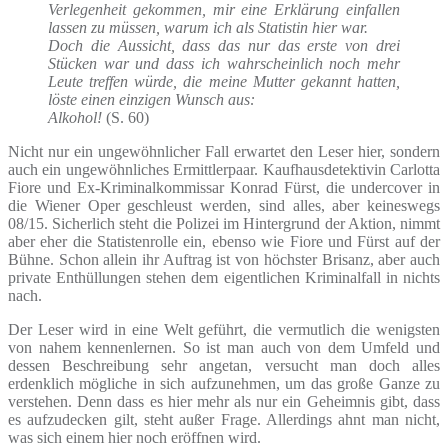
Verlegenheit gekommen, mir eine Erklärung einfallen
lassen zu müssen, warum ich als Statistin hier war.
Doch die Aussicht, dass das nur das erste von drei
Stücken war und dass ich wahrscheinlich noch mehr
Leute treffen würde, die meine Mutter gekannt hatten,
löste einen einzigen Wunsch aus:
Alkohol!
(S. 60)
Nicht nur ein ungewöhnlicher Fall erwartet den Leser hier, sondern
auch ein ungewöhnliches Ermittlerpaar. Kaufhausdetektivin Carlotta
Fiore und Ex-Kriminalkommissar Konrad Fürst, die undercover in
die Wiener Oper geschleust werden, sind alles, aber keineswegs
08/15. Sicherlich steht die Polizei im Hintergrund der Aktion, nimmt
aber eher die Statistenrolle ein, ebenso wie Fiore und Fürst auf der
Bühne. Schon allein ihr Auftrag ist von höchster Brisanz, aber auch
private Enthüllungen stehen dem eigentlichen Kriminalfall in nichts
nach.
Der Leser wird in eine Welt geführt, die vermutlich die wenigsten
von nahem kennenlernen. So ist man auch von dem Umfeld und
dessen Beschreibung sehr angetan, versucht man doch alles
erdenklich mögliche in sich aufzunehmen, um das große Ganze zu
verstehen. Denn dass es hier mehr als nur ein Geheimnis gibt, dass
es aufzudecken gilt, steht außer Frage. Allerdings ahnt man nicht,
was sich einem hier noch eröffnen wird.