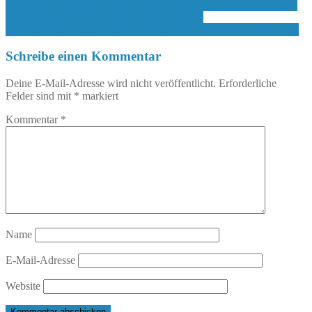
Beitragsnavigation
[COOL-TOUR-KATZE] Dirk Steinhöfel und Andreas Pflitsch im
Werkstattgespräch zu „Die Weltenträumerin“
[REZENSION] Der Tag, als wir begannen, die Wahrheit zu sagen
Schreibe einen Kommentar
Deine E-Mail-Adresse wird nicht veröffentlicht.
Erforderliche
Felder sind mit
*
markiert
Kommentar
*
Name
E-Mail-Adresse
Website