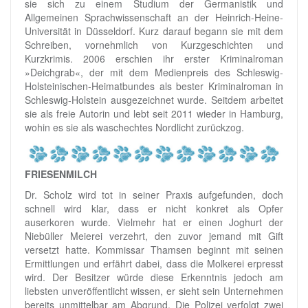
sie sich zu einem Studium der Germanistik und
Allgemeinen Sprachwissenschaft an der Heinrich-Heine-
Universität in Düsseldorf. Kurz darauf begann sie mit dem
Schreiben, vornehmlich von Kurzgeschichten und
Kurzkrimis. 2006 erschien ihr erster Kriminalroman
»Deichgrab«, der mit dem Medienpreis des Schleswig-
Holsteinischen-Heimatbundes als bester Kriminalroman in
Schleswig-Holstein ausgezeichnet wurde. Seitdem arbeitet
sie als freie Autorin und lebt seit 2011 wieder in Hamburg,
wohin es sie als waschechtes Nordlicht zurückzog.
FRIESENMILCH
Dr. Scholz wird tot in seiner Praxis aufgefunden, doch
schnell wird klar, dass er nicht konkret als Opfer
auserkoren wurde. Vielmehr hat er einen Joghurt der
Niebüller Meierei verzehrt, den zuvor jemand mit Gift
versetzt hatte. Kommissar Thamsen beginnt mit seinen
Ermittlungen und erfährt dabei, dass die Molkerei erpresst
wird. Der Besitzer würde diese Erkenntnis jedoch am
liebsten unveröffentlicht wissen, er sieht sein Unternehmen
bereits unmittelbar am Abgrund. Die Polizei verfolgt zwei