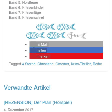
Band 5: Nordfeuer
Band 6: Friesenkinder
Band 7: Friesenlüge
Band 8: Friesenschrei
E-Mail
teilen
merken
Tagged
4 Sterne
,
Christiane
,
Gmeiner
,
Krimi-Thriller
,
Reihe
Beitragsnavigation
Verwandte Artikel
[REZENSION] Der Plan (Hörspiel)
4. Dezember 2017