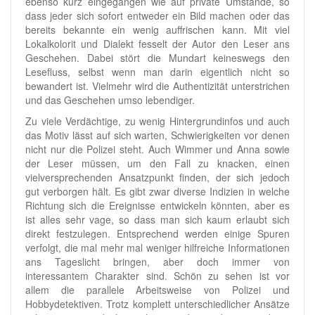
ebenso kurz eingegangen wie auf private Umstände, so
dass jeder sich sofort entweder ein Bild machen oder das
bereits bekannte ein wenig auffrischen kann. Mit viel
Lokalkolorit und Dialekt fesselt der Autor den Leser ans
Geschehen. Dabei stört die Mundart keineswegs den
Lesefluss, selbst wenn man darin eigentlich nicht so
bewandert ist. Vielmehr wird die Authentizität unterstrichen
und das Geschehen umso lebendiger.
Zu viele Verdächtige, zu wenig Hintergrundinfos und auch
das Motiv lässt auf sich warten, Schwierigkeiten vor denen
nicht nur die Polizei steht. Auch Wimmer und Anna sowie
der Leser müssen, um den Fall zu knacken, einen
vielversprechenden Ansatzpunkt finden, der sich jedoch
gut verborgen hält. Es gibt zwar diverse Indizien in welche
Richtung sich die Ereignisse entwickeln könnten, aber es
ist alles sehr vage, so dass man sich kaum erlaubt sich
direkt festzulegen. Entsprechend werden einige Spuren
verfolgt, die mal mehr mal weniger hilfreiche Informationen
ans Tageslicht bringen, aber doch immer von
interessantem Charakter sind. Schön zu sehen ist vor
allem die parallele Arbeitsweise von Polizei und
Hobbydetektiven. Trotz komplett unterschiedlicher Ansätze