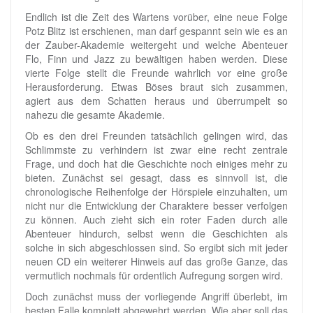
Endlich ist die Zeit des Wartens vorüber, eine neue Folge
Potz Blitz ist erschienen, man darf gespannt sein wie es an
der Zauber-Akademie weitergeht und welche Abenteuer
Flo, Finn und Jazz zu bewältigen haben werden. Diese
vierte Folge stellt die Freunde wahrlich vor eine große
Herausforderung. Etwas Böses braut sich zusammen,
agiert aus dem Schatten heraus und überrumpelt so
nahezu die gesamte Akademie.
Ob es den drei Freunden tatsächlich gelingen wird, das
Schlimmste zu verhindern ist zwar eine recht zentrale
Frage, und doch hat die Geschichte noch einiges mehr zu
bieten. Zunächst sei gesagt, dass es sinnvoll ist, die
chronologische Reihenfolge der Hörspiele einzuhalten, um
nicht nur die Entwicklung der Charaktere besser verfolgen
zu können. Auch zieht sich ein roter Faden durch alle
Abenteuer hindurch, selbst wenn die Geschichten als
solche in sich abgeschlossen sind. So ergibt sich mit jeder
neuen CD ein weiterer Hinweis auf das große Ganze, das
vermutlich nochmals für ordentlich Aufregung sorgen wird.
Doch zunächst muss der vorliegende Angriff überlebt, im
besten Falle komplett abgewehrt werden. Wie aber soll das