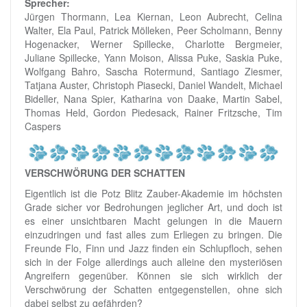
Sprecher:
Jürgen Thormann, Lea Kiernan, Leon Aubrecht, Celina
Walter, Ela Paul, Patrick Mölleken, Peer Scholmann, Benny
Hogenacker, Werner Spillecke, Charlotte Bergmeier,
Juliane Spillecke, Yann Moison, Alissa Puke, Saskia Puke,
Wolfgang Bahro, Sascha Rotermund, Santiago Ziesmer,
Tatjana Auster, Christoph Piasecki, Daniel Wandelt, Michael
Bideller, Nana Spier, Katharina von Daake, Martin Sabel,
Thomas Held, Gordon Piedesack, Rainer Fritzsche, Tim
Caspers
VERSCHWÖRUNG DER SCHATTEN
Eigentlich ist die Potz Blitz Zauber-Akademie im höchsten
Grade sicher vor Bedrohungen jeglicher Art, und doch ist
es einer unsichtbaren Macht gelungen in die Mauern
einzudringen und fast alles zum Erliegen zu bringen. Die
Freunde Flo, Finn und Jazz finden ein Schlupfloch, sehen
sich in der Folge allerdings auch alleine den mysteriösen
Angreifern gegenüber. Können sie sich wirklich der
Verschwörung der Schatten entgegenstellen, ohne sich
dabei selbst zu gefährden?