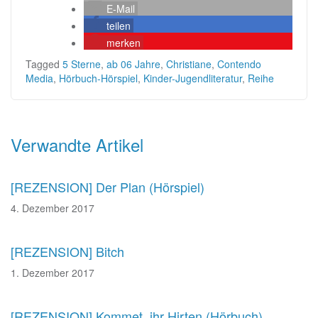
E-Mail
teilen
merken
Tagged
5 Sterne
,
ab 06 Jahre
,
Christiane
,
Contendo
Media
,
Hörbuch-Hörspiel
,
Kinder-Jugendliteratur
,
Reihe
Beitragsnavigation
Verwandte Artikel
[REZENSION] Der Plan (Hörspiel)
4. Dezember 2017
[REZENSION] Bitch
1. Dezember 2017
[REZENSION] Kommet, ihr Hirten (Hörbuch)