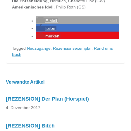
Die Entscheidung
, Hörbuch, Charlotte Link (GW)
Amerikanisches Idyll
, Philip Roth (GS)
E-Mail
teilen
merken
Tagged
Neuzugänge
,
Rezensionsexemplar
,
Rund ums
Buch
Beitragsnavigation
Verwandte Artikel
[REZENSION] Der Plan (Hörspiel)
4. Dezember 2017
[REZENSION] Bitch