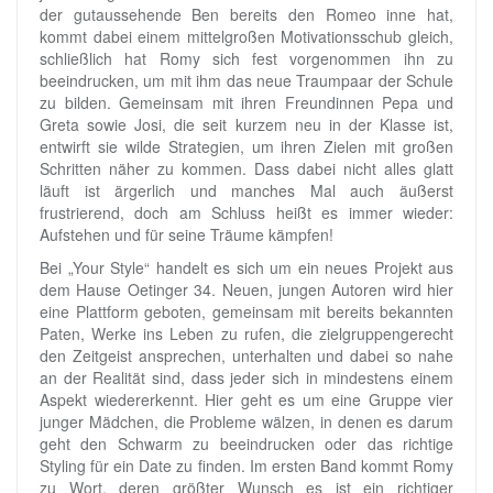
der gutaussehende Ben bereits den Romeo inne hat,
kommt dabei einem mittelgroßen Motivationsschub gleich,
schließlich hat Romy sich fest vorgenommen ihn zu
beeindrucken, um mit ihm das neue Traumpaar der Schule
zu bilden. Gemeinsam mit ihren Freundinnen Pepa und
Greta sowie Josi, die seit kurzem neu in der Klasse ist,
entwirft sie wilde Strategien, um ihren Zielen mit großen
Schritten näher zu kommen. Dass dabei nicht alles glatt
läuft ist ärgerlich und manches Mal auch äußerst
frustrierend, doch am Schluss heißt es immer wieder:
Aufstehen und für seine Träume kämpfen!
Bei „Your Style“ handelt es sich um ein neues Projekt aus
dem Hause Oetinger 34. Neuen, jungen Autoren wird hier
eine Plattform geboten, gemeinsam mit bereits bekannten
Paten, Werke ins Leben zu rufen, die zielgruppengerecht
den Zeitgeist ansprechen, unterhalten und dabei so nahe
an der Realität sind, dass jeder sich in mindestens einem
Aspekt wiedererkennt. Hier geht es um eine Gruppe vier
junger Mädchen, die Probleme wälzen, in denen es darum
geht den Schwarm zu beeindrucken oder das richtige
Styling für ein Date zu finden. Im ersten Band kommt Romy
zu Wort, deren größter Wunsch es ist ein richtiger