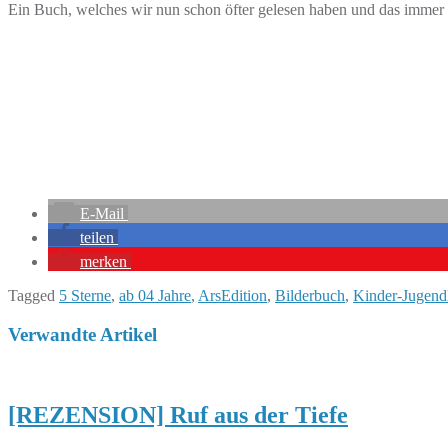
Ein Buch, welches wir nun schon öfter gelesen haben und das immer 
E-Mail
teilen
merken
Tagged
5 Sterne
,
ab 04 Jahre
,
ArsEdition
,
Bilderbuch
,
Kinder-Jugendl
Verwandte Artikel
[REZENSION] Ruf aus der Tiefe