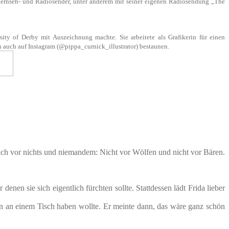
, Fernseh- und Radiosender, unter anderem mit seiner eigenen Radiosendung „The
ity of Derby mit Auszeichnung machte. Sie arbeitete als Grafikerin für einen
en auch auf Instagram (@pippa_curnick_illustrator) bestaunen.
sich vor nichts und niemandem: Nicht vor Wölfen und nicht vor Bären.
denen sie sich eigentlich fürchten sollte. Stattdessen lädt Frida lieber
en an einem Tisch haben wollte. Er meinte dann, das wäre ganz schön