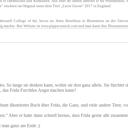
bt er Drehbücher und Komödien. Seit über 40 Jahren arbeitet er für Printmedien
ee“ erschien im Original unter dem Titel „Lucie Goose“ 2017 in England.
well College of Art, bevor sie ihren Abschluss in Illustration an der Univers
ändig machte. Ihre Website ist www.pippacurnick.com und man kann ihre Illustration
s. So lange sie denken kann, wohnt sie dort ganz allein. Sie fürchtet 
, das Frida Furchtlos Angst machen kann?
unt illustriertes Buch über Frida, die Gans, und viele andere Tiere, vor 
sen.“ Aber er hatte dann schnell heraus, dass Frida gerne alle zusamm
t man ganz am Ende ;)