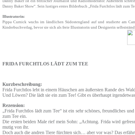
Danny Baker ist ein britischer Journalist und Radiomoderator. Außerdem schrei
Danny Baker Show“. Sein lustiges erstes Bilderbuch „Frida Furchtlos lädt zum T
Illustratorin:
Pippa Curnick wuchs im ländlichen Südostengland auf und studierte am Camber
Kinderbuchverlag, bevor sie sich als freie Illustratorin und Designerin selbstst
FRIDA FURCHTLOS LÄDT ZUM TEE
Kurzbeschreibung:
Frida Furchtlos lebt in einem Häuschen am äußersten Rande des Walde
Und Löwen? Die lädt sie ein zum Tee! Gibt es überhaupt irgendetwas
Rezension:
„Frida Furchtlos lädt zum Tee“ ist ein sehr schönes, freundliches und b
zum Tee ein.
Die ersten beiden Male rief mein Sohn: „Achtung. Frida wird gefres
mutig von ihr.
Doch auch die andren Tiere fürchten sich… aber vor was? Das erfähr