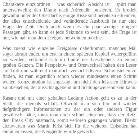
Charaktere einzuordnen – was sicherlich Absicht ist – spürt man
unterschwellig den Drang nach Adrenalin pulsieren. Es brodelt
gewaltig unter der Oberfläche, einige Risse sind bereits zu erkennen,
der alles entscheidende und verändernde Ausbruch ist nur eine
Frage der Zeit. Doch auch wenn es ein paar wenige ruhigere
Passagen gibt, so kann es jede Sekunde so weit sein, die Frage ist
nur, wie nah man dem Ereignis beiwohnen möchte.
Was zuerst wie einzelne Ereignisse daherkommt, manches Mal
sogar abrupt endet, um erst in einem späteren Kapitel weitergeführt
zu werden, verbindet sich im Laufe des Geschehens zu einem
großen Ganzen. Die Perspektiv- und Ortswechsel halten den Leser
auf Trab und während man noch versucht diverse Schnittstellen zu
finden, ist man eigentlich schon wieder mindestens einen Schritt
weiter. Konzentration ist angesagt, um nicht den leisesten Hinweis
zu übersehen, der ausschlaggebend und richtungsweisend sein kann.
Rasant und mit einer geballten Ladung Action geht es zu in der
Stadt, die niemals schläft. Obwohl man sich hin und wieder
tiefgründigere Informationen zu der ein oder anderen Figur
gewünscht hätte, muss man doch schnell einsehen, dass der Reiz,
den Freak City ausmacht, somit verloren gegangen wären. Bleibt
abzuwarten was Martin Krist sich für die weiteren Episoden hat
einfallen lassen, die Neugierde wurde geweckt.