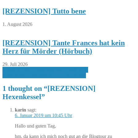
[REZENSION] Tutto bene
1. August 2026
[REZENSION] Tante Frances hat kein
Herz für Mörder (Hörbuch)
29. Juli 2026
Beitragsnavigation
[REZENSION] Jeder von uns ist ein Rätsel
[RUND UMS BUCH] Neuzugänge KW1
1 thought on “
[REZENSION]
Hexenkessel
”
karin
sagt:
6. Januar 2019 um 10:45 Uhr
Hallo und guten Tag,
hm, da kann ich mich noch gut an die Blogtour zu