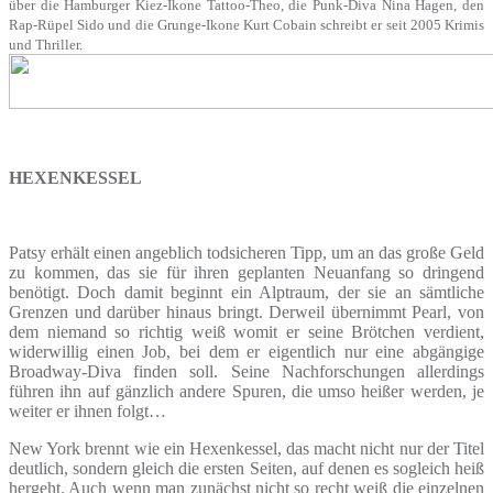
über die Hamburger Kiez-Ikone Tattoo-Theo, die Punk-Diva Nina Hagen, den
Rap-Rüpel Sido und die Grunge-Ikone Kurt Cobain schreibt er seit 2005 Krimis
und Thriller.
HEXENKESSEL
Patsy erhält einen angeblich todsicheren Tipp, um an das große Geld
zu kommen, das sie für ihren geplanten Neuanfang so dringend
benötigt. Doch damit beginnt ein Alptraum, der sie an sämtliche
Grenzen und darüber hinaus bringt. Derweil übernimmt Pearl, von
dem niemand so richtig weiß womit er seine Brötchen verdient,
widerwillig einen Job, bei dem er eigentlich nur eine abgängige
Broadway-Diva finden soll. Seine Nachforschungen allerdings
führen ihn auf gänzlich andere Spuren, die umso heißer werden, je
weiter er ihnen folgt…
New York brennt wie ein Hexenkessel, das macht nicht nur der Titel
deutlich, sondern gleich die ersten Seiten, auf denen es sogleich heiß
hergeht. Auch wenn man zunächst nicht so recht weiß die einzelnen