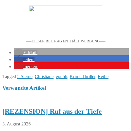
—–DIESER BEITRAG ENTHÄLT WERBUNG—–
E-Mail
teilen
merken
Tagged
5 Sterne
,
Christiane
,
epubli
,
Krimi-Thriller
,
Reihe
Verwandte Artikel
[REZENSION] Ruf aus der Tiefe
3. August 2026