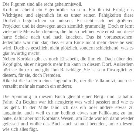
Die Figuren sind alle recht geheimnisvoll.
Korbian scheint ein Eigenbrötler zu sein. Für ihn ist Erfolg das
Wichtigste und eigentlich ist es unter seinen Fähigkeiten diese
Dorfvilla begutachten zu müssen. Er sieht sich bei größeren
Projekten und ist deswegen auch ziemlich grummelig. Doch er lernt
viele nette Menschen kennen, die ihn so nehmen wie er ist und diese
harte Schale nach und nach knacken. Das ist vorauszusehen.
Jedenfalls war mir klar, dass er am Ende nicht mehr derselbe sein
wird. Doch es geschieht nicht plötzlich, sondern schleichend, was es
glaubwürdig macht.
Neben Korbian gibt es noch Elisabeth, die ihm ein Dach über den
Kopf gibt, als er nirgends mehr hin kann in diesem Dorf. Außerdem
hört sie ihm zu und gibt ihm Ratschläge. Sie ist sehr fürsorglich zu
diesem, für sie, doch Fremden.
Rike ist die Leiterin eines Jugendtreffs, der die Villa nutzt, auch sie
verzeiht mehr als manch ein anderer.
Die Spannung in diesem Buch gleicht einer Berg- und Talbahn-
Fahrt. Zu Beginn war ich neugierig was wohl passiert und wie es
los geht. In der Mitte fand ich das ein oder andere etwas zu
langatmig, auch weil es nur bedingt etwas zur Falllösung zu tun
hatte, dafür aber mit Korbians Wesen, am Ende war ich dann wieder
gefesselt und wollte das Buch auch schnell beenden, um zu lesen,
wie sich alles fügt.