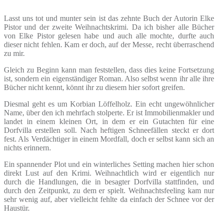
Lasst uns tot und munter sein ist das zehnte Buch der Autorin Elke
Pistor und der zweite Weihnachtskrimi. Da ich bisher alle Bücher
von Elke Pistor gelesen habe und auch alle mochte, durfte auch
dieser nicht fehlen. Kam er doch, auf der Messe, recht überraschend
zu mir.
Gleich zu Beginn kann man feststellen, dass dies keine Fortsetzung
ist, sondern ein eigenständiger Roman. Also selbst wenn ihr alle ihre
Bücher nicht kennt, könnt ihr zu diesem hier sofort greifen.
Diesmal geht es um Korbian Löffelholz. Ein echt ungewöhnlicher
Name, über den ich mehrfach stolperte. Er ist Immobilienmakler und
landet in einem kleinen Ort, in dem er ein Gutachten für eine
Dorfvilla erstellen soll. Nach heftigen Schneefällen steckt er dort
fest. Als Verdächtiger in einem Mordfall, doch er selbst kann sich an
nichts erinnern.
Ein spannender Plot und ein winterliches Setting machen hier schon
direkt Lust auf den Krimi. Weihnachtlich wird er eigentlich nur
durch die Handlungen, die in besagter Dorfvilla stattfinden, und
durch den Zeitpunkt, zu dem er spielt. Weihnachtsfeeling kam nur
sehr wenig auf, aber vielleicht fehlte da einfach der Schnee vor der
Haustür.