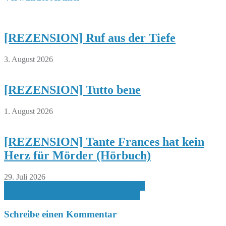
[REZENSION] Ruf aus der Tiefe
3. August 2026
[REZENSION] Tutto bene
1. August 2026
[REZENSION] Tante Frances hat kein
Herz für Mörder (Hörbuch)
29. Juli 2026
Beitragsnavigation
[RUND UMS BUCH] Neuzugänge KW47
[REZENSION] Der verlorene Handschuh
Schreibe einen Kommentar