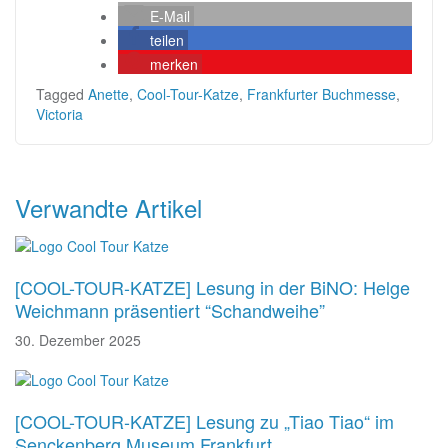
E-Mail
teilen
merken
Tagged
Anette
,
Cool-Tour-Katze
,
Frankfurter Buchmesse
,
Victoria
Beitragsnavigation
Verwandte Artikel
[COOL-TOUR-KATZE] Lesung in der BiNO: Helge
Weichmann präsentiert “Schandweihe”
30. Dezember 2025
[COOL-TOUR-KATZE] Lesung zu „Tiao Tiao“ im
Senckenberg Museum Frankfurt