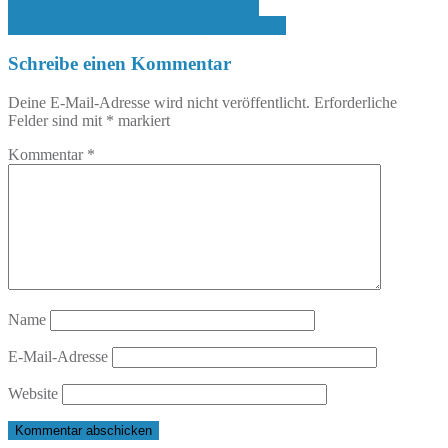
Beitragsnavigation
[REZENSION] Die vergessene Anstalt
[RUND UMS BUCH] Neuzugänge KW11
Schreibe einen Kommentar
Deine E-Mail-Adresse wird nicht veröffentlicht.
Erforderliche
Felder sind mit
*
markiert
Kommentar
*
Name
E-Mail-Adresse
Website