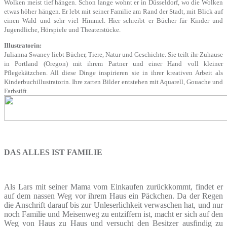
Wolken meist tief hängen. Schon lange wohnt er in Düsseldorf, wo die Wolken
etwas höher hängen. Er lebt mit seiner Familie am Rand der Stadt, mit Blick auf
einen Wald und sehr viel Himmel. Hier schreibt er Bücher für Kinder und
Jugendliche, Hörspiele und Theaterstücke.
Illustratorin:
Julianna Swaney liebt Bücher, Tiere, Natur und Geschichte. Sie teilt ihr Zuhause
in Portland (Oregon) mit ihrem Partner und einer Hand voll kleiner
Pflegekätzchen. All diese Dinge inspirieren sie in ihrer kreativen Arbeit als
Kinderbuchillustratorin. Ihre zarten Bilder entstehen mit Aquarell, Gouache und
Farbstift.
DAS ALLES IST FAMILIE
Als Lars mit seiner Mama vom Einkaufen zurückkommt, findet er
auf dem nassen Weg vor ihrem Haus ein Päckchen. Da der Regen
die Anschrift darauf bis zur Unleserlichkeit verwaschen hat, und nur
noch Familie und Meisenweg zu entziffern ist, macht er sich auf den
Weg von Haus zu Haus und versucht den Besitzer ausfindig zu