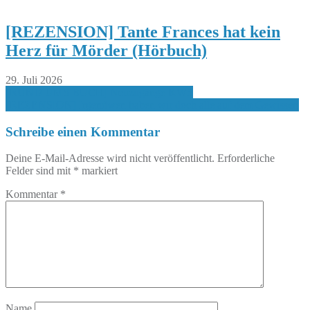
[REZENSION] Tante Frances hat kein
Herz für Mörder (Hörbuch)
29. Juli 2026
Beitragsnavigation
[RUND UMS BUCH] Neuzugänge KW5
[REZENSION] Irgendwen haben wir doch alle auf dem Gewissen
Schreibe einen Kommentar
Deine E-Mail-Adresse wird nicht veröffentlicht.
Erforderliche
Felder sind mit
*
markiert
Kommentar
*
Name