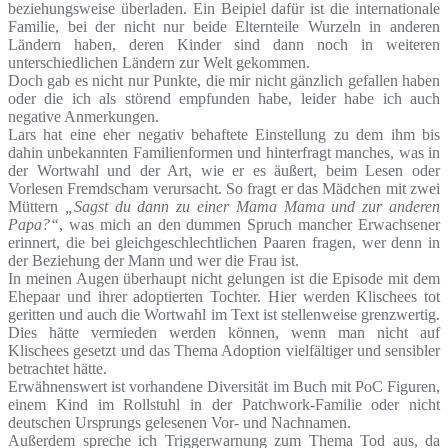
beziehungsweise überladen. Ein Beipiel dafür ist die internationale
Familie, bei der nicht nur beide Elternteile Wurzeln in anderen
Ländern haben, deren Kinder sind dann noch in weiteren
unterschiedlichen Ländern zur Welt gekommen.
Doch gab es nicht nur Punkte, die mir nicht gänzlich gefallen haben
oder die ich als störend empfunden habe, leider habe ich auch
negative Anmerkungen.
Lars hat eine eher negativ behaftete Einstellung zu dem ihm bis
dahin unbekannten Familienformen und hinterfragt manches, was in
der Wortwahl und der Art, wie er es äußert, beim Lesen oder
Vorlesen Fremdscham verursacht. So fragt er das Mädchen mit zwei
Müttern
„Sagst du dann zu einer Mama Mama und zur anderen
Papa?“
, was mich an den dummen Spruch mancher Erwachsener
erinnert, die bei gleichgeschlechtlichen Paaren fragen, wer denn in
der Beziehung der Mann und wer die Frau ist.
In meinen Augen überhaupt nicht gelungen ist die Episode mit dem
Ehepaar und ihrer adoptierten Tochter. Hier werden Klischees tot
geritten und auch die Wortwahl im Text ist stellenweise grenzwertig.
Dies hätte vermieden werden können, wenn man nicht auf
Klischees gesetzt und das Thema Adoption vielfältiger und sensibler
betrachtet hätte.
Erwähnenswert ist vorhandene Diversität im Buch mit PoC Figuren,
einem Kind im Rollstuhl in der Patchwork-Familie oder nicht
deutschen Ursprungs gelesenen Vor- und Nachnamen.
Außerdem spreche ich Triggerwarnung zum Thema Tod aus, da