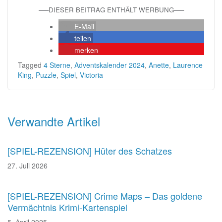
—–DIESER BEITRAG ENTHÄLT WERBUNG—–
E-Mail
teilen
merken
Tagged
4 Sterne
,
Adventskalender 2024
,
Anette
,
Laurence
King
,
Puzzle
,
Spiel
,
Victoria
Beitragsnavigation
Verwandte Artikel
[SPIEL-REZENSION] Hüter des Schatzes
27. Juli 2026
[SPIEL-REZENSION] Crime Maps – Das goldene
Vermächtnis Krimi-Kartenspiel
5. April 2025