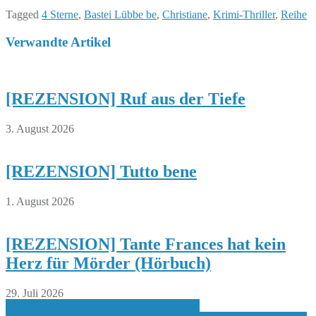
Tagged
4 Sterne
,
Bastei Lübbe be
,
Christiane
,
Krimi-Thriller
,
Reihe
Verwandte Artikel
[REZENSION] Ruf aus der Tiefe
3. August 2026
[REZENSION] Tutto bene
1. August 2026
[REZENSION] Tante Frances hat kein
Herz für Mörder (Hörbuch)
29. Juli 2026
Beitragsnavigation
[REZEPTE] Linseneintopf mit Auberginen