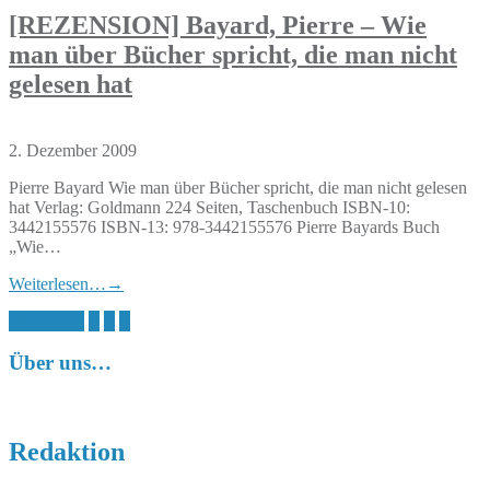
[REZENSION] Bayard, Pierre – Wie
man über Bücher spricht, die man nicht
gelesen hat
2. Dezember 2009
Pierre Bayard Wie man über Bücher spricht, die man nicht gelesen
hat Verlag: Goldmann 224 Seiten, Taschenbuch ISBN-10:
3442155576 ISBN-13: 978-3442155576 Pierre Bayards Buch
„Wie…
Weiterlesen…
→
Seitennummerierung
« Previous
1
2
3
der
Über uns…
Beiträge
Redaktion