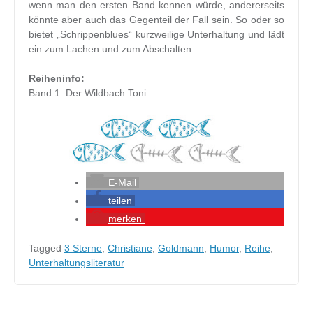
wenn man den ersten Band kennen würde, andererseits
könnte aber auch das Gegenteil der Fall sein. So oder so
bietet „Schrippenblues“ kurzweilige Unterhaltung und lädt
ein zum Lachen und zum Abschalten.
Reiheninfo:
Band 1: Der Wildbach Toni
E-Mail
teilen
merken
Tagged
3 Sterne
,
Christiane
,
Goldmann
,
Humor
,
Reihe
,
Unterhaltungsliteratur