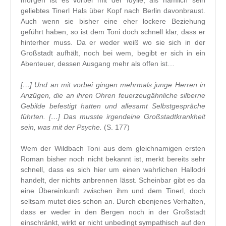
morgen ist es vorbei mit der Idylle, als nämlich sein
geliebtes Tinerl Hals über Kopf nach Berlin davonbraust.
Auch wenn sie bisher eine eher lockere Beziehung
geführt haben, so ist dem Toni doch schnell klar, dass er
hinterher muss. Da er weder weiß wo sie sich in der
Großstadt aufhält, noch bei wem, begibt er sich in ein
Abenteuer, dessen Ausgang mehr als offen ist…
[…] Und an mit vorbei gingen mehrmals junge Herren in
Anzügen, die an ihren Ohren feuerzeugähnliche silberne
Gebilde befestigt hatten und allesamt Selbstgespräche
führten. […] Das musste irgendeine Großstadtkrankheit
sein, was mit der Psyche.
(S. 177)
Wem der Wildbach Toni aus dem gleichnamigen ersten
Roman bisher noch nicht bekannt ist, merkt bereits sehr
schnell, dass es sich hier um einen wahrlichen Hallodri
handelt, der nichts anbrennen lässt. Scheinbar gibt es da
eine Übereinkunft zwischen ihm und dem Tinerl, doch
seltsam mutet dies schon an. Durch ebenjenes Verhalten,
dass er weder in den Bergen noch in der Großstadt
einschränkt, wirkt er nicht unbedingt sympathisch auf den