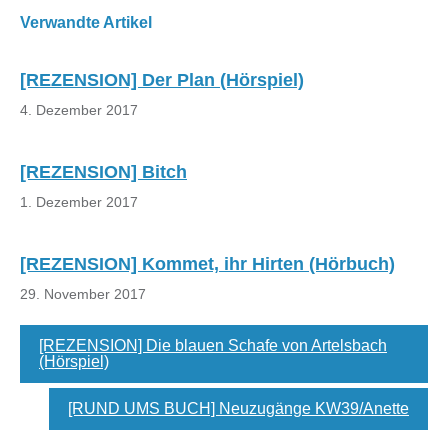
Beitragsnavigation
Verwandte Artikel
[REZENSION] Der Plan (Hörspiel)
4. Dezember 2017
[REZENSION] Bitch
1. Dezember 2017
[REZENSION] Kommet, ihr Hirten (Hörbuch)
29. November 2017
[REZENSION] Die blauen Schafe von Artelsbach
(Hörspiel)
[RUND UMS BUCH] Neuzugänge KW39/Anette