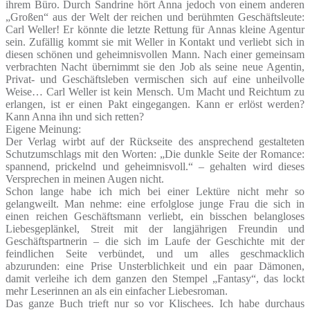
ihrem Büro. Durch Sandrine hört Anna jedoch von einem anderen
„Großen“ aus der Welt der reichen und berühmten Geschäftsleute:
Carl Weller! Er könnte die letzte Rettung für Annas kleine Agentur
sein. Zufällig kommt sie mit Weller in Kontakt und verliebt sich in
diesen schönen und geheimnisvollen Mann. Nach einer gemeinsam
verbrachten Nacht übernimmt sie den Job als seine neue Agentin,
Privat- und Geschäftsleben vermischen sich auf eine unheilvolle
Weise… Carl Weller ist kein Mensch. Um Macht und Reichtum zu
erlangen, ist er einen Pakt eingegangen. Kann er erlöst werden?
Kann Anna ihn und sich retten?
Eigene Meinung:
Der Verlag wirbt auf der Rückseite des ansprechend gestalteten
Schutzumschlags mit den Worten: „Die dunkle Seite der Romance:
spannend, prickelnd und geheimnisvoll.“ – gehalten wird dieses
Versprechen in meinen Augen nicht.
Schon lange habe ich mich bei einer Lektüre nicht mehr so
gelangweilt. Man nehme: eine erfolglose junge Frau die sich in
einen reichen Geschäftsmann verliebt, ein bisschen belangloses
Liebesgeplänkel, Streit mit der langjährigen Freundin und
Geschäftspartnerin – die sich im Laufe der Geschichte mit der
feindlichen Seite verbündet, und um alles geschmacklich
abzurunden: eine Prise Unsterblichkeit und ein paar Dämonen,
damit verleihe ich dem ganzen den Stempel „Fantasy“, das lockt
mehr Leserinnen an als ein einfacher Liebesroman.
Das ganze Buch trieft nur so vor Klischees. Ich habe durchaus