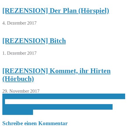
[REZENSION] Der Plan (Hörspiel)
4. Dezember 2017
[REZENSION] Bitch
1. Dezember 2017
[REZENSION] Kommet, ihr Hirten
(Hörbuch)
29. November 2017
Beitragsnavigation
[REZENSION] Rowe, Stephanie – Es kann nur eine geben, Band
1
[REZENSION] Pfeffer, Susan Beth – Die Welt, wie wir sie
kannten, Band 1
Schreibe einen Kommentar