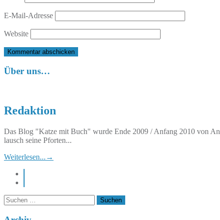
E-Mail-Adresse
Website
Über uns…
Redaktion
Das Blog "Katze mit Buch" wurde Ende 2009 / Anfang 2010 von Anett
lausch seine Pforten...
Weiterlesen...
→
instagram
pinterest
Suchen
nach:
Archiv