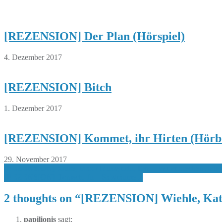
[REZENSION] Der Plan (Hörspiel)
4. Dezember 2017
[REZENSION] Bitch
1. Dezember 2017
[REZENSION] Kommet, ihr Hirten (Hörb
29. November 2017
Beitragsnavigation
[REZENSION] Kruse, Max / Muszynski, Eva – Wir entdecken Italie
[REZENSION] Honisch, Ju – Salzträume 2
2 thoughts on “
[REZENSION] Wiehle, Katrin
papilionis
sagt: