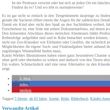
Ist der Professor verwirrt oder hat sich an jeden Ort ein falsches 
Findest du es? Und wo lebt es normalerweise?
Es ist gar nicht so einfach in den Tiergetümmeln dasjenige zu finde
gerade die Sucherei öffnet einem die Augen für die zahlreichen Details
Damit ein Kind aber nicht den Spaß an den Suchbildern verliert, fal
Forschertour ist, eine Seite mit seinen Dokumentarfotos, auf denen je
Den krönenden Abschluss dieses tierischen Abenteuers bildet Profess
Reihenfolge aufgeführt sind und in Ruhe betrachtet werden können, 
nicht nur Zoo-Klassiker wie Elefanten oder Giraffen, die sicherlich
Möglichkeiten für eigene Such- und Findeaufgaben bietet: anhand
zugehörigen Wimmelbild finden muss.
Katrin Wiehles Illustrationen haben einen ganz besonderen Charme un
ohne grell oder überladen zu wirken und dadurch von den Tieren abzu
Ein wahres Schmuckstück und eine neue Alternative zu den Klassike
zeigt.
E-Mail
teilen
merken
Tagged
5 Sterne
,
ab 03 Jahre
,
Anette
,
Beltz
,
Bilderbuch
,
Kinder-Jugen
Verwandte Artikel