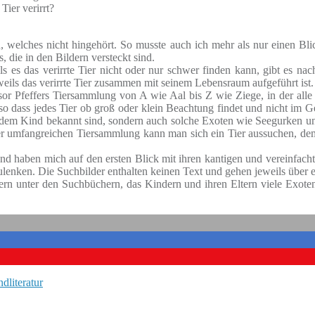
Tier verirrt?
n, welches nicht hingehört. So musste auch ich mehr als nur einen Bli
, die in den Bildern versteckt sind.
ls es das verirrte Tier nicht oder nur schwer finden kann, gibt es na
weils das verirrte Tier zusammen mit seinem Lebensraum aufgeführt ist.
or Pfeffers Tiersammlung von A wie Aal bis Z wie Ziege, in der alle 
so dass jedes Tier ob groß oder klein Beachtung findet und nicht im G
 jedem Kind bekannt sind, sondern auch solche Exoten wie Seegurken u
 der umfangreichen Tiersammlung kann man sich ein Tier aussuchen, 
d haben mich auf den ersten Blick mit ihren kantigen und vereinfachten
lenken. Die Suchbilder enthalten keinen Text und gehen jeweils über e
rn unter den Suchbüchern, das Kindern und ihren Eltern viele Exote
dliteratur