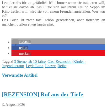
Leander das für zu gefährlich hält. Immer wenn sie trainieren will,
hält er sie davon ab. Als Luzie sich mit ihrem Freund Seppo im
Kino treffen will, wird sie von einem Fremden angefallen. Wer war
es?
Das Buch ist zwar total schön geschrieben, aber trotzdem an
manchen Stellen etwas langweilig.
E-Mail
teilen
merken
Tagged
3 Sterne
,
ab 10 Jahre
,
Gast-Rezension
,
Kinder-
Jugendliteratur
,
Leyla Luna
,
Loewe
,
Reihe
Verwandte Artikel
[REZENSION] Ruf aus der Tiefe
3. August 2026