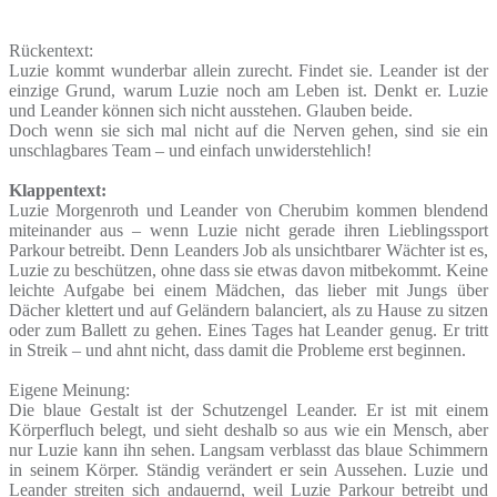
Rückentext:
Luzie kommt wunderbar allein zurecht. Findet sie. Leander ist der
einzige Grund, warum Luzie noch am Leben ist. Denkt er. Luzie
und Leander können sich nicht ausstehen. Glauben beide.
Doch wenn sie sich mal nicht auf die Nerven gehen, sind sie ein
unschlagbares Team – und einfach unwiderstehlich!
Klappentext:
Luzie Morgenroth und Leander von Cherubim kommen blendend
miteinander aus – wenn Luzie nicht gerade ihren Lieblingssport
Parkour betreibt. Denn Leanders Job als unsichtbarer Wächter ist es,
Luzie zu beschützen, ohne dass sie etwas davon mitbekommt. Keine
leichte Aufgabe bei einem Mädchen, das lieber mit Jungs über
Dächer klettert und auf Geländern balanciert, als zu Hause zu sitzen
oder zum Ballett zu gehen. Eines Tages hat Leander genug. Er tritt
in Streik – und ahnt nicht, dass damit die Probleme erst beginnen.
Eigene Meinung:
Die blaue Gestalt ist der Schutzengel Leander. Er ist mit einem
Körperfluch belegt, und sieht deshalb so aus wie ein Mensch, aber
nur Luzie kann ihn sehen. Langsam verblasst das blaue Schimmern
in seinem Körper. Ständig verändert er sein Aussehen. Luzie und
Leander streiten sich andauernd, weil Luzie Parkour betreibt und