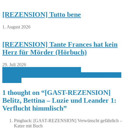
[REZENSION] Tutto bene
1. August 2026
[REZENSION] Tante Frances hat kein
Herz für Mörder (Hörbuch)
29. Juli 2026
Beitragsnavigation
[REZEPTE] Gefüllte Lebkuchen-Dukaten
[REZENSION] Belitz, Bettina – Luzie und Leander 1: Verflucht
himmlisch
1 thought on “
[GAST-REZENSION]
Belitz, Bettina – Luzie und Leander 1:
Verflucht himmlisch
”
Pingback: [GAST-REZENSION] Verwünscht gefährlich –
Katze mit Buch