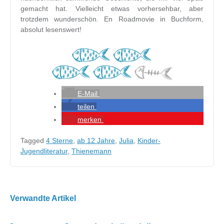
gemacht hat. Vielleicht etwas vorhersehbar, aber
trotzdem wunderschön. En Roadmovie in Buchform,
absolut lesenswert!
E-Mail
teilen
merken
Tagged
4 Sterne
,
ab 12 Jahre
,
Julia
,
Kinder-
Jugendliteratur
,
Thienemann
Beitragsnavigation
Verwandte Artikel