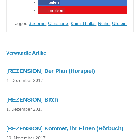
teilen
merken
Tagged
3 Sterne
,
Christiane
,
Krimi-Thriller
,
Reihe
,
Ullstein
Beitragsnavigation
Verwandte Artikel
[REZENSION] Der Plan (Hörspiel)
4. Dezember 2017
[REZENSION] Bitch
1. Dezember 2017
[REZENSION] Kommet, ihr Hirten (Hörbuch)
29. November 2017