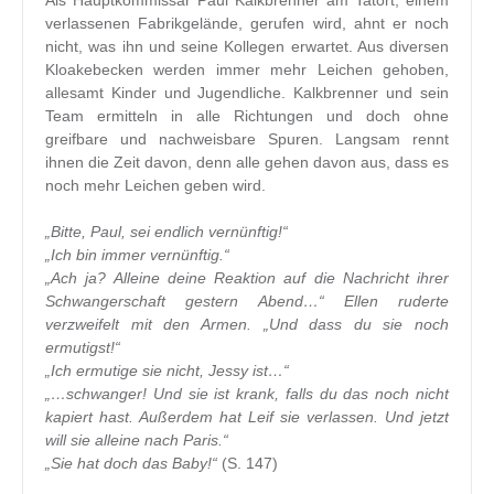
Als Hauptkommissar Paul Kalkbrenner am Tatort, einem
verlassenen Fabrikgelände, gerufen wird, ahnt er noch
nicht, was ihn und seine Kollegen erwartet. Aus diversen
Kloakebecken werden immer mehr Leichen gehoben,
allesamt Kinder und Jugendliche. Kalkbrenner und sein
Team ermitteln in alle Richtungen und doch ohne
greifbare und nachweisbare Spuren. Langsam rennt
ihnen die Zeit davon, denn alle gehen davon aus, dass es
noch mehr Leichen geben wird.
„Bitte, Paul, sei endlich vernünftig!“
„Ich bin immer vernünftig.“
„Ach ja? Alleine deine Reaktion auf die Nachricht ihrer
Schwangerschaft gestern Abend…“ Ellen ruderte
verzweifelt mit den Armen. „Und dass du sie noch
ermutigst!“
„Ich ermutige sie nicht, Jessy ist…“
„…schwanger! Und sie ist krank, falls du das noch nicht
kapiert hast. Außerdem hat Leif sie verlassen. Und jetzt
will sie alleine nach Paris.“
„Sie hat doch das Baby!“
(S. 147)