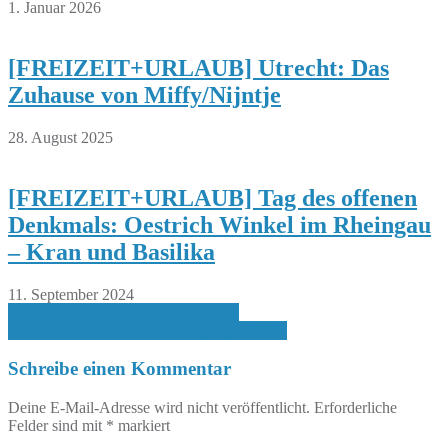
1. Januar 2026
[FREIZEIT+URLAUB] Utrecht: Das
Zuhause von Miffy/Nijntje
28. August 2025
[FREIZEIT+URLAUB] Tag des offenen
Denkmals: Oestrich Winkel im Rheingau
– Kran und Basilika
11. September 2024
Beitragsnavigation
[REZENSION] Nach dem Schmerz
[RUND UMS BUCH] Neuzugänge KW26
Schreibe einen Kommentar
Deine E-Mail-Adresse wird nicht veröffentlicht.
Erforderliche
Felder sind mit
*
markiert