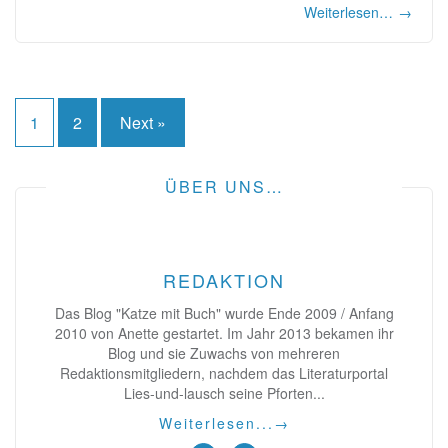
Weiterlesen…
→
Seitennummerierung
1
2
Next »
der
Beiträge
ÜBER UNS…
REDAKTION
Das Blog "Katze mit Buch" wurde Ende 2009 / Anfang
2010 von Anette gestartet. Im Jahr 2013 bekamen ihr
Blog und sie Zuwachs von mehreren
Redaktionsmitgliedern, nachdem das Literaturportal
Lies-und-lausch seine Pforten...
Weiterlesen...
→