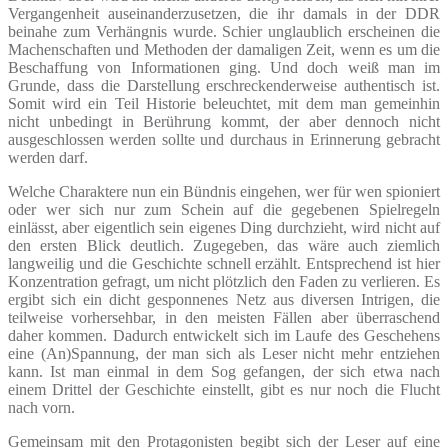
Vergangenheit auseinanderzusetzen, die ihr damals in der DDR
beinahe zum Verhängnis wurde. Schier unglaublich erscheinen die
Machenschaften und Methoden der damaligen Zeit, wenn es um die
Beschaffung von Informationen ging. Und doch weiß man im
Grunde, dass die Darstellung erschreckenderweise authentisch ist.
Somit wird ein Teil Historie beleuchtet, mit dem man gemeinhin
nicht unbedingt in Berührung kommt, der aber dennoch nicht
ausgeschlossen werden sollte und durchaus in Erinnerung gebracht
werden darf.
Welche Charaktere nun ein Bündnis eingehen, wer für wen spioniert
oder wer sich nur zum Schein auf die gegebenen Spielregeln
einlässt, aber eigentlich sein eigenes Ding durchzieht, wird nicht auf
den ersten Blick deutlich. Zugegeben, das wäre auch ziemlich
langweilig und die Geschichte schnell erzählt. Entsprechend ist hier
Konzentration gefragt, um nicht plötzlich den Faden zu verlieren. Es
ergibt sich ein dicht gesponnenes Netz aus diversen Intrigen, die
teilweise vorhersehbar, in den meisten Fällen aber überraschend
daher kommen. Dadurch entwickelt sich im Laufe des Geschehens
eine (An)Spannung, der man sich als Leser nicht mehr entziehen
kann. Ist man einmal in dem Sog gefangen, der sich etwa nach
einem Drittel der Geschichte einstellt, gibt es nur noch die Flucht
nach vorn.
Gemeinsam mit den Protagonisten begibt sich der Leser auf eine