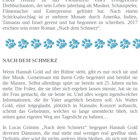
Drehbuchautors, der sein Leben jahrelang als Musiker, Schauspieler,
Filmemacher und Entrepreneur gefristet hat. Nach einem
Schicksalsschlag ist er mehrere Monate durch Amerika, Indien,
Tansania und Israel gereist und hat begonnen zu schreiben. 2017
erschien sein erster Roman „Nach dem Schmerz“.
NACH DEM SCHMERZ
Wenn Hannah Gold auf der Bühne steht, gibt es nur noch sie und
ihre Musik. Gemeinsam mit ihrem Cello begeistert und berührt sie
die Massen. Selbst allerdings spürt sie bereits seit 25 Jahren nichts
mehr. Die Folter, die sie über sich ergehen lassen musste, hat sie zu
der Frau gemacht, die sie heute ist. Und alles wegen irgendwelcher
Informationen, die ihr Vater angeblich besitzen soll. Als Walter
Gold, einst totgeglaubt, plötzlich in Hannahs Konzert auftaucht,
scheint das Geheimnis, welches so lange unentdeckt blieb, sich
seinen ganz eigenen Weg ans Tageslicht zu bahnen…
In Lucas Grimms „Nach dem Schmerz“ begegnet Hannah Gold
diversen Dämonen, die mal mehr mal weniger real greifbar sind.
Definitiv aber wird ihr nichts anderes übrig bleiben, als sich mit ihrer