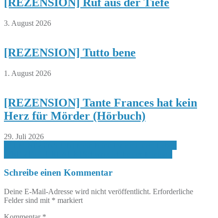
[REZENSION] Ruf aus der Tiefe
3. August 2026
[REZENSION] Tutto bene
1. August 2026
[REZENSION] Tante Frances hat kein
Herz für Mörder (Hörbuch)
29. Juli 2026
Beitragsnavigation
[FILM-REZENSION] Mein Blind Date mit dem Leben
[FREIZEIT+URLAUB] Schwarzlichthelden Minigolf
Schreibe einen Kommentar
Deine E-Mail-Adresse wird nicht veröffentlicht.
Erforderliche
Felder sind mit
*
markiert
Kommentar
*