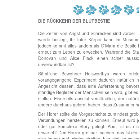
DIE RÜCKKEHR DER BLUTBESTIE
Die Zeiten von Angst und Schrecken sind vorbei –
wurde besiegt, ihr toter Körper kann im Museum
jedoch kommt alles anders als O’Mara die Bestie 
erneut zum Leben zu erwecken. Während die Stadt
Donovan und Alice Flack einen schier aussi
unverwundbar ist?
Sämtliche Bewohner Holsworthys waren erlei
vorangegangene Experiment dadurch natürlich 
Angesicht dessen, dass eine Auferstehung bevors
ständige Begleiter der Menschen sein wird, gibt es 
stellen. Einerseits absolut verständlich, der natürl
andere durchaus gelernt haben, dass Zusammenhalt
Der Hörer sollte die Vorgeschichte zumindest gro
Verbindungen herstellen zu können. Erneut wird j
oder gar komplexe Story gelegt. Aber ist es ni
erwartet? Den Horror greifbar machen, das ist den
sich immer mal wieder streiten, hier gibt es solc