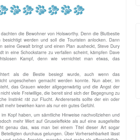
 dachten die Bewohner von Holsworthy. Denn die Blutbestie
 besichtigt werden und soll die Touristen anlocken. Dann
in seine Gewalt bringt und einen Plan ausheckt, Steve Dury
 in eine Schockstarre zu verfallen scheint, kämpfen Dave
chtslosen Kampf, denn wie vernichtet man etwas, das
chtert als die Bestie besiegt wurde, auch wenn das
nicht ungeschehen gemacht werden konnte. Nun aber, im
teht, das Grauen wieder allgegenwärtig und die Angst der
nicht viele Freiwillige, die bereit sind sich der Begegnung zu
iche Instinkt rät zur Flucht. Andererseits sollte der ein oder
 mehr bewirken kann als nur ein gutes Gefühl.
b im Kopf haben, um sämtliche Hinweise nachvollziehen und
edoch mehr Wert auf Gruseleffekte als auf eine ausgefeilte
cht genau das, was man bei einem Titel dieser Art sogar
 Beteiligten durchaus gelungen. Über Vorhersehbarkeit lässt
he und solche Aspekte, manche sind mehr als offensichtlich,