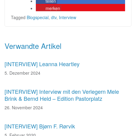
teilen
merken
Tagged
Blogspecial
,
dtv
,
Interview
Beitragsnavigation
Verwandte Artikel
[INTERVIEW] Leanna Heartley
5. Dezember 2024
[INTERVIEW] Interview mit den Verlegern Mele
Brink & Bernd Held – Edition Pastorplatz
26. November 2024
[INTERVIEW] Bjørn F. Rørvik
5. Februar 2020