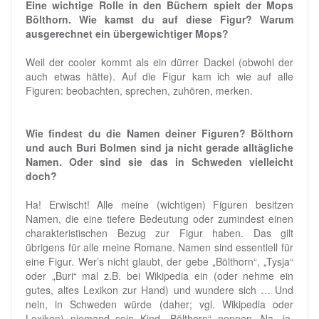
Eine wichtige Rolle in den Büchern spielt der Mops
Bölthorn. Wie kamst du auf diese Figur? Warum
ausgerechnet ein übergewichtiger Mops?
Weil der cooler kommt als ein dürrer Dackel (obwohl der
auch etwas hätte). Auf die Figur kam ich wie auf alle
Figuren: beobachten, sprechen, zuhören, merken.
Wie findest du die Namen deiner Figuren? Bölthorn
und auch Buri Bolmen sind ja nicht gerade alltägliche
Namen. Oder sind sie das in Schweden vielleicht
doch?
Ha! Erwischt! Alle meine (wichtigen) Figuren besitzen
Namen, die eine tiefere Bedeutung oder zumindest einen
charakteristischen Bezug zur Figur haben. Das gilt
übrigens für alle meine Romane. Namen sind essentiell für
eine Figur. Wer’s nicht glaubt, der gebe „Bölthorn“, „Tysja“
oder „Buri“ mal z.B. bei Wikipedia ein (oder nehme ein
gutes, altes Lexikon zur Hand) und wundere sich … Und
nein, in Schweden würde (daher; vgl. Wikipedia oder
Lexikon) niemand sein Kind „Bölthorn“ nennen. Na, ja,