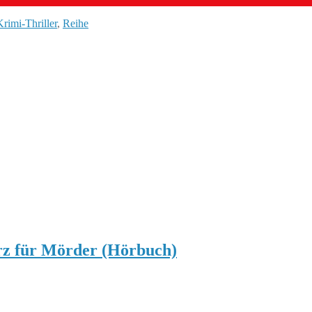
Krimi-Thriller
,
Reihe
z für Mörder (Hörbuch)