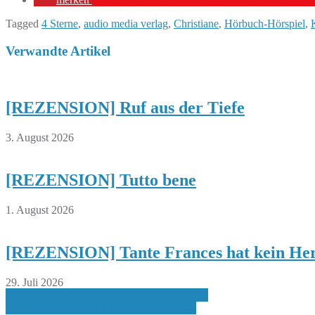
Tagged
4 Sterne
,
audio media verlag
,
Christiane
,
Hörbuch-Hörspiel
,
Verwandte Artikel
[REZENSION] Ruf aus der Tiefe
3. August 2026
[REZENSION] Tutto bene
1. August 2026
[REZENSION] Tante Frances hat kein Her
29. Juli 2026
Beitragsnavigation
{REZENSION] Das Straßenmalkreide-Buch
[RUND UMS BUCH] Neuzugänge KW3