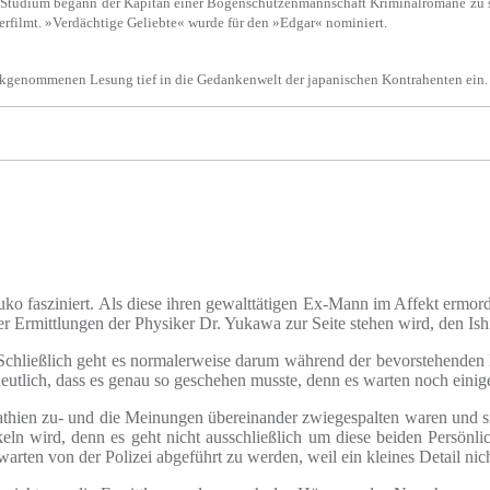
Studium begann der Kapitän einer Bogenschützenmannschaft Kriminalromane zu schr
verfilmt. »Verdächtige Geliebte« wurde für den »Edgar« nominiert.
ückgenommenen Lesung tief in die Gedankenwelt der japanischen Kontrahenten ein.
ko fasziniert. Als diese ihren gewalttätigen Ex-Mann im Affekt ermorde
 der Ermittlungen der Physiker Dr. Yukawa zur Seite stehen wird, den I
Tat. Schließlich geht es normalerweise darum während der bevorstehend
deutlich, dass es genau so geschehen musste, denn es warten noch eini
hien zu- und die Meinungen übereinander zwiegespalten waren und sind
eln wird, denn es geht nicht ausschließlich um diese beiden Persönlic
rten von der Polizei abgeführt zu werden, weil ein kleines Detail nich