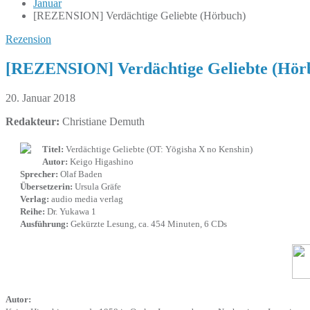
Januar
[REZENSION] Verdächtige Geliebte (Hörbuch)
Rezension
[REZENSION] Verdächtige Geliebte (Hör
20. Januar 2018
Redakteur:
Christiane Demuth
Titel:
Verdächtige Geliebte (OT: Yōgisha X no Kenshin)
Autor:
Keigo Higashino
Sprecher:
Olaf Baden
Übersetzerin:
Ursula Gräfe
Verlag:
audio media verlag
Reihe:
Dr. Yukawa 1
Ausführung:
Gekürzte Lesung, ca. 454 Minuten, 6 CDs
Autor: