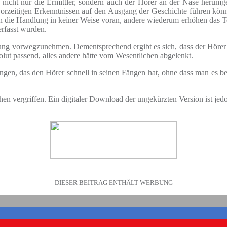
s nicht nur die Ermittler, sondern auch der Hörer an der Nase herum
zu vorzeitigen Erkenntnissen auf den Ausgang der Geschichte führen 
 die Handlung in keiner Weise voran, andere wiederum erhöhen das T
erfasst wurden.
tung vorwegzunehmen. Dementsprechend ergibt es sich, dass der Hörer
bsolut passend, alles andere hätte vom Wesentlichen abgelenkt.
ngen, das den Hörer schnell in seinen Fängen hat, ohne dass man es bem
en vergriffen. Ein digitaler Download der ungekürzten Version ist jedo
—–DIESER BEITRAG ENTHÄLT WERBUNG—–