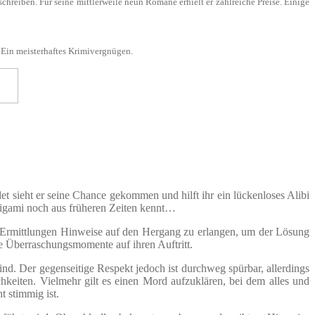
eiben. Für seine mittlerweile neun Romane erhielt er zahlreiche Preise. Einige
 Ein meisterhaftes Krimivergnügen.
t sieht er seine Chance gekommen und hilft ihr ein lückenloses Alibi
shigami noch aus früheren Zeiten kennt…
en Ermittlungen Hinweise auf den Hergang zu erlangen, um der Lösung
ge Überraschungsmomente auf ihren Auftritt.
. Der gegenseitige Respekt jedoch ist durchweg spürbar, allerdings
hkeiten. Vielmehr gilt es einen Mord aufzuklären, bei dem alles und
t stimmig ist.