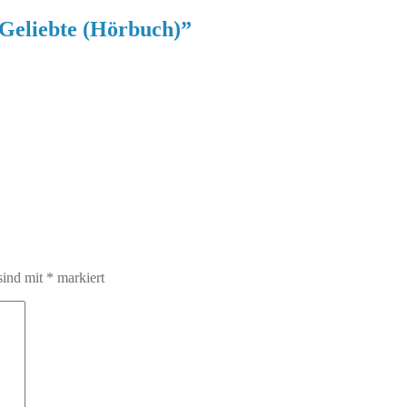
eliebte (Hörbuch)
”
sind mit
*
markiert