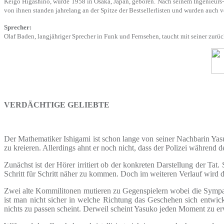
Keigo Higashino, wurde 1958 in Osaka, Japan, geboren. Nach seinem Ingenieurs-
von ihnen standen jahrelang an der Spitze der Bestsellerlisten und wurden auch 
Sprecher:
Olaf Baden, langjähriger Sprecher in Funk und Fernsehen, taucht mit seiner zur
VERDÄCHTIGE GELIEBTE
Der Mathematiker Ishigami ist schon lange von seiner Nachbarin Yasu
zu kreieren. Allerdings ahnt er noch nicht, dass der Polizei während
Zunächst ist der Hörer irritiert ob der konkreten Darstellung der 
Schritt für Schritt näher zu kommen. Doch im weiteren Verlauf wird 
Zwei alte Kommilitonen mutieren zu Gegenspielern wobei die Sympat
ist man nicht sicher in welche Richtung das Geschehen sich entwick
nichts zu passen scheint. Derweil scheint Yasuko jeden Moment zu erwa