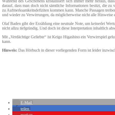
Während des Geschehens kristallisiert sich immer mehr heraus, das
darauf, dass man doch nicht sämtliche Informationen besitzt, die 
zu Aufmerksamkeitsdefiziten kommen kann. Manche Passagen treiben
und wieder zu Verwirrungen, da möglicherweise nicht alle Hinweise 
Olaf Baden gibt der Erzählung eine neutrale Note, um keinerlei Wer
nicht allzu tiefgründig. Und doch ist diese Interpretation inhaltlich a
Mit „Verdächtige Geliebte“ ist Keigo Higashino ein Verwirrspiel gelu
kann.
Hinweis:
Das Hörbuch in dieser vorliegenden Form ist leider inzwisch
E-Mail
teilen
merken