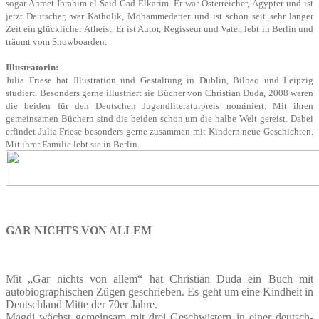
sogar Ahmet Ibrahim el Said Gad Elkarim. Er war Österreicher, Ägypter und ist
jetzt Deutscher, war Katholik, Mohammedaner und ist schon seit sehr langer
Zeit ein glücklicher Atheist. Er ist Autor, Regisseur und Vater, lebt in Berlin und
träumt vom Snowboarden.
Illustratorin:
Julia Friese hat Illustration und Gestaltung in Dublin, Bilbao und Leipzig
studiert. Besonders gerne illustriert sie Bücher von Christian Duda, 2008 waren
die beiden für den Deutschen Jugendliteraturpreis nominiert. Mit ihren
gemeinsamen Büchern sind die beiden schon um die halbe Welt gereist. Dabei
erfindet Julia Friese besonders gerne zusammen mit Kindern neue Geschichten.
Mit ihrer Familie lebt sie in Berlin.
GAR NICHTS VON ALLEM
Mit „Gar nichts von allem“ hat Christian Duda ein Buch mit
autobiographischen Zügen geschrieben. Es geht um eine Kindheit in
Deutschland Mitte der 70er Jahre.
Magdi wächst gemeinsam mit drei Geschwistern in einer deutsch-