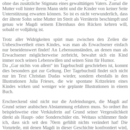
ohne das zusätzliche Stigmata eines gewalttätigen Vaters. Zumal die
Mutter voll hinter ihrem Mann steht und die Kinder von keiner Seite
Unterstützung erwarten können. So ist es nicht verwunderlich, dass
der älteste Sohn seine Mutter im Streit als Verräterin beschimpft und
genau wie Magdi seinem Elternhaus den Rücken kehren will,
sobald er volljährig ist.
Trotz aller Widrigkeiten spürt man zwischen den Zeilen die
Unbeschwertheit eines Kindes, was man als Erwachsener einfach
nur beneidenswert findet! An Lebensumständen, an denen man als
Erwachsener möglicherweise zerbricht, bewahrt sich ein Kind
immer noch seinen Lebenswillen und seinen Sinn für Humor.
Da „Gar nichts von allem“ im Tagebuchstil geschrieben ist, kommt
dies besonders gut zur Geltung. Der Tagebuchstil findet sich nicht
nur im Text Christian Dudas wieder, sondern ebenfalls in den
Illustrationen Julia Frieses, die wie spontane Kritzeleien eines
Kindes wirken und weniger wie geplante Illustrationen in einem
Buch.
Erschreckend sind nicht nur die Anfeindungen, die Magdi auf
Grund seiner arabischen Abstammung erfahren muss. So ordnet ihn
beispielsweise eine Verkäuferin auf Grund seiner Vergesslichkeit
direkt als Haupt- oder Sonderschüler ein. Weitaus schlimmer finde
ich, dass sich seit den 70ern gefühlt nichts verändert hat! Die
Vorurteile, mit denen Magdi in dieser Geschichte konfrontiert wird,