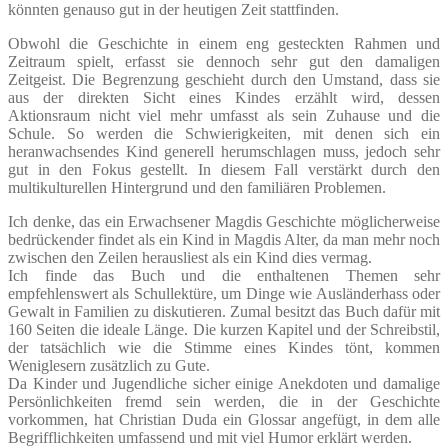
könnten genauso gut in der heutigen Zeit stattfinden.
Obwohl die Geschichte in einem eng gesteckten Rahmen und
Zeitraum spielt, erfasst sie dennoch sehr gut den damaligen
Zeitgeist. Die Begrenzung geschieht durch den Umstand, dass sie
aus der direkten Sicht eines Kindes erzählt wird, dessen
Aktionsraum nicht viel mehr umfasst als sein Zuhause und die
Schule. So werden die Schwierigkeiten, mit denen sich ein
heranwachsendes Kind generell herumschlagen muss, jedoch sehr
gut in den Fokus gestellt. In diesem Fall verstärkt durch den
multikulturellen Hintergrund und den familiären Problemen.
Ich denke, das ein Erwachsener Magdis Geschichte möglicherweise
bedrückender findet als ein Kind in Magdis Alter, da man mehr noch
zwischen den Zeilen herausliest als ein Kind dies vermag.
Ich finde das Buch und die enthaltenen Themen sehr
empfehlenswert als Schullektüre, um Dinge wie Ausländerhass oder
Gewalt in Familien zu diskutieren. Zumal besitzt das Buch dafür mit
160 Seiten die ideale Länge. Die kurzen Kapitel und der Schreibstil,
der tatsächlich wie die Stimme eines Kindes tönt, kommen
Weniglesern zusätzlich zu Gute.
Da Kinder und Jugendliche sicher einige Anekdoten und damalige
Persönlichkeiten fremd sein werden, die in der Geschichte
vorkommen, hat Christian Duda ein Glossar angefügt, in dem alle
Begrifflichkeiten umfassend und mit viel Humor erklärt werden.