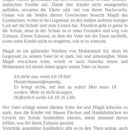
arabischen Familie auf. Damit ihre Kinder nicht unangenehm
auffallen, erwarten die Eltern sehr viel von ihrem Nachwuchs.
Genau wie die beiden älteren Geschwister besucht Magdi das
Gymnasium, wobei er im Gegensatz zu den beiden anderen weniger
Lust auf die Schule und zum Lernen hat. Trotzdem geht er gerne in
die Schule, denn in der Schule ist er unter Freunden und weg von
Zuhause. Einem Zuhause, in dem der Vater mit der Faust nachhilft,
wenn seine Kinder nicht so reagieren, wie er es wünscht.
Magdi ist ein glühender Verehrer von Mohammed Ali, denn im
Gegensatz zu seinem Vater ist er stark, fair und unbesiegbar. Wenn
Magdi erwachsen wäre, würde er nach Amerika reisen und
Mohammed Ali darum bitten gegen seinen Vater zu boxen.
Ich ziehe aus, wenn ich 18 bin!
Hunderttausendprozentig.
Es bringt nichts, mit ihm zu reden! Man muss 18
werden. Mehr ist nicht zu sagen.
Hoffentlich werde ich 18.
(S.128)
Der Vater schlägt seinen ältesten Sohn Joe und Magdi teilweise so
stark, dass die Kinder mit blauen Flecken und Handabdrücken im
Gesicht der Schule fernbleiben müssen, damit niemand davon
erfährt, was bei ihnen Zuhause passiert.
Vorurteile gegenüber Ausländern gibt es in den 70ern genug, auch