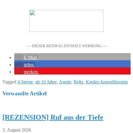
—–DIESER BEITRAG ENTHÄLT WERBUNG—–
E-Mail
teilen
merken
Tagged
4 Sterne
,
ab 10 Jahre
,
Anette
,
Beltz
,
Kinder-Jugendliteratur
Verwandte Artikel
[REZENSION] Ruf aus der Tiefe
3. August 2026