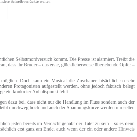
dere Schreibverrückte weiter.
lichen Selbstmordversuch kommt. Die Presse ist alarmiert. Treibt die
n, dass ihr Bruder – das erste, glücklicherweise überlebende Opfer –
s möglich. Doch kann ein Musical die Zuschauer tatsächlich so sehr
eren Protagonisten aufgestellt werden, ohne jedoch faktisch belegt
ge ein konkreter Anhaltspunkt fehlt.
gen dazu bei, dass nicht nur die Handlung im Fluss sondern auch der
 bleibt durchweg hoch und auch der Spannungskurve werden nur selten
lich jeden bereits im Verdacht gehabt der Täter zu sein – so es denn
tatsächlich erst ganz am Ende, auch wenn der ein oder andere Hinweis