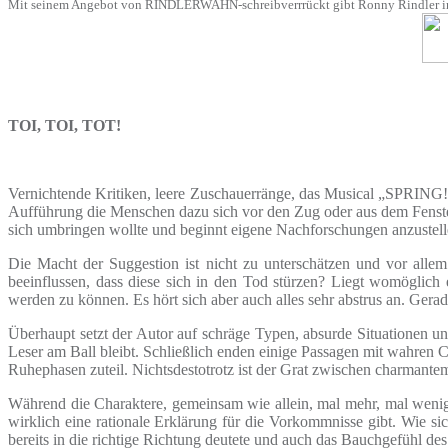
Mit seinem Angebot von RINDLERWAHN-schreibverrrückt gibt Ronny Rindler in On
TOI, TOI, TOT!
Vernichtende Kritiken, leere Zuschauerränge, das Musical „SPRING!“ 
Aufführung die Menschen dazu sich vor den Zug oder aus dem Fenster 
sich umbringen wollte und beginnt eigene Nachforschungen anzustellen,
Die Macht der Suggestion ist nicht zu unterschätzen und vor allem
beeinflussen, dass diese sich in den Tod stürzen? Liegt womöglich
werden zu können. Es hört sich aber auch alles sehr abstrus an. Gerad
Überhaupt setzt der Autor auf schräge Typen, absurde Situationen u
Leser am Ball bleibt. Schließlich enden einige Passagen mit wahren
Ruhephasen zuteil. Nichtsdestotrotz ist der Grat zwischen charmante
Während die Charaktere, gemeinsam wie allein, mal mehr, mal weniger
wirklich eine rationale Erklärung für die Vorkommnisse gibt. Wie si
bereits in die richtige Richtung deutete und auch das Bauchgefühl des 