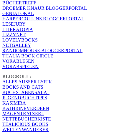
BÜCHERTREFF
DROEMER KNAUR BLOGGERPORTAL
GENIALOKAL
HARPERCOLLINS BLOGGERPORTAL
LESEJURY
LITERATOPIA
LIZZYNET
LOVELYBOOKS
NETGALLEY
RANDOMHOUSE BLOGGERPORTAL
THALIA BOOK CIRCLE
VORABLESEN
VORABSPIELEN
BLOGROLL:
ALLES AUSSER LYRIK
BOOKS AND CATS
BUCHSTABENSALAT
JUGENDBUCHTIPPS
KASIMIRA
KATHRINEVERDEEN
MAGENTRATZERL
NETTEBÜCHERKISTE
TEALICIOUS BOOKS
WELTENWANDERER