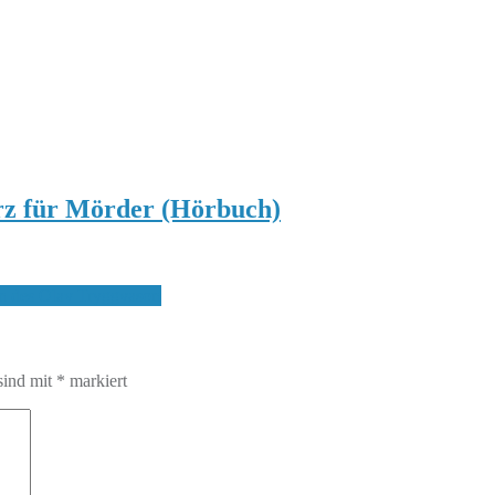
z für Mörder (Hörbuch)
n des Olav Tryggvason
sind mit
*
markiert