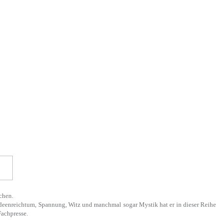
chen.
r Ideenreichtum, Spannung, Witz und manchmal sogar Mystik hat er in dieser Reihe
Fachpresse.