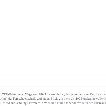
der ZDF-Telenovela „Wege zum Glück“ entschied er, das Schreiben zum Beruf zu ma
rimi“ der Fernsehzeitschrift „auf einen Blick“. In mehr als 200 Kurzkrimis volle
l „Mord auf Sendung“ Premiere in Wien und erhielt lobende Worte in der Musical-