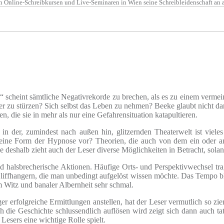
line-Schreibkursen und Live-Seminaren in Wien seine Schreibleidenschaft an an
scheint sämtliche Negativrekorde zu brechen, als es zu einem vermeint
zu stürzen? Sich selbst das Leben zu nehmen? Beeke glaubt nicht dara
 die sie in mehr als nur eine Gefahrensituation katapultieren.
 in der, zumindest nach außen hin, glitzernden Theaterwelt ist viele
 eine Form der Hypnose vor? Theorien, die auch von dem ein oder and
e deshalb zieht auch der Leser diverse Möglichkeiten in Betracht, solan
nd halsbrecherische Aktionen. Häufige Orts- und Perspektivwechsel tra
 Cliffhangern, die man unbedingt aufgelöst wissen möchte. Das Tempo
m Witz und banaler Albernheit sehr schmal.
 erfolgreiche Ermittlungen anstellen, hat der Leser vermutlich so ziem
ch die Geschichte schlussendlich auflösen wird zeigt sich dann auch 
Lesers eine wichtige Rolle spielt.