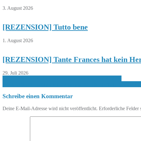
3. August 2026
[REZENSION] Tutto bene
1. August 2026
[REZENSION] Tante Frances hat kein Her
29. Juli 2026
Beitragsnavigation
[REZENSION] Rodrigo Raubein und Knirps, sein Knappe
[REZENSION] Lennart Malmkvist und der überraschend perfide Pla
Schreibe einen Kommentar
Deine E-Mail-Adresse wird nicht veröffentlicht.
Erforderliche Felder 