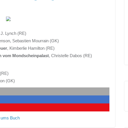
. J. Lynch (RE)
venson, Sebastien Mourrain (GK)
euer
, Kimberlie Hamilton (RE)
en vom Mondscheinpalast
, Christelle Dabos (RE)
 (RE)
zon (GK)
 ums Buch