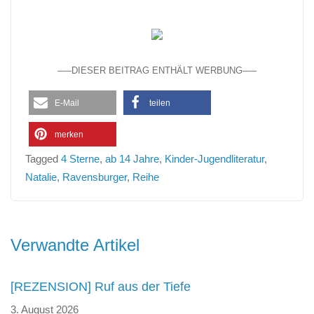
—–DIESER BEITRAG ENTHÄLT WERBUNG—–
E-Mail
teilen
merken
Tagged
4 Sterne
,
ab 14 Jahre
,
Kinder-Jugendliteratur
,
Natalie
,
Ravensburger
,
Reihe
Beitragsnavigation
Verwandte Artikel
[REZENSION] Ruf aus der Tiefe
3. August 2026