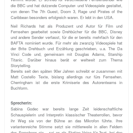
die BBC und hat dutzende Computer- und Videospiele gestaltet,
von denen The 7th Guest, Doom 3, Rage und Pirates of the
Caribbean besonders erfolgreich waren. Er lebt in den USA.
Neil Richards hat als Produzent und Autor für Film und
Fernsehen gearbeitet sowie Drehbücher für die BBC, Disney
und andere Sender verfasst, für die er bereits mehrfach für den
BAFTA nominiert wurde. Für mehr als zwanzig Videospiele hat
der Brite Drehbuch und Erzählung geschrieben, u.a. The Da
Vinci Code und, gemeinsam mit Douglas Adams, Starship
Titanic. Darüber hinaus berät er weltweit zum Thema
Storytelling.
Bereits seit den späten 90er Jahren schreibt er zusammen mit
Matt Costello Texte, bislang allerdings nur fürs Fernsehen.
Cherringham ist die erste Krimiserie des Autorenteams in
Buchform.
Sprecherin:
Sabina Godec war bereits lange Zeit leidenschaftliche
Schauspielerin und Interpretin klassischer Theaterrollen, bevor
ihr Weg sie von der Bühne an das Mikrofon führte. Ihre
variantenreiche Stimme setzt sie mittlerweile in allen Feldern
des Sprechens ein – sei es als Station Voice für 3sat, bei den