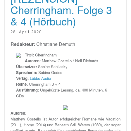
Cherringham. Folge 3
& 4 (Hörbuch)
28. April 2020
Redakteur:
Christiane Demuth
Titel:
Cherringham
Autoren:
Matthew Costello / Neil Richards
Übersetzer:
Sabine Schilasky
Sprecherin:
Sabina Godec
Verlag:
Lübbe Audio
Reihe:
Cherringham 3 + 4
Ausführung:
Ungekürzte Lesung, ca. 400 Minuten, 6
CDs
Autoren:
Matthew Costello ist Autor erfolgreicher Romane wie Vacation
(2011), Home (2014) und Beneath Still Waters (1989), der sogar
verfilmt wurde. Er schrieb für verschiedene Fernsehsender wie