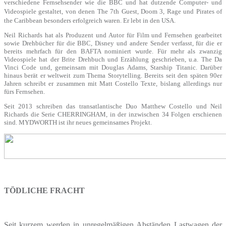
verschiedene Fernsehsender wie die BBC und hat dutzende Computer- und
Videospiele gestaltet, von denen The 7th Guest, Doom 3, Rage und Pirates of
the Caribbean besonders erfolgreich waren. Er lebt in den USA.
Neil Richards hat als Produzent und Autor für Film und Fernsehen gearbeitet
sowie Drehbücher für die BBC, Disney und andere Sender verfasst, für die er
bereits mehrfach für den BAFTA nominiert wurde. Für mehr als zwanzig
Videospiele hat der Brite Drehbuch und Erzählung geschrieben, u.a. The Da
Vinci Code und, gemeinsam mit Douglas Adams, Starship Titanic. Darüber
hinaus berät er weltweit zum Thema Storytelling. Bereits seit den späten 90er
Jahren schreibt er zusammen mit Matt Costello Texte, bislang allerdings nur
fürs Fernsehen.
Seit 2013 schreiben das transatlantische Duo Matthew Costello und Neil
Richards die Serie CHERRINGHAM, in der inzwischen 34 Folgen erschienen
sind. MYDWORTH ist ihr neues gemeinsames Projekt.
TÖDLICHE FRACHT
Seit kurzem werden in unregelmäßigen Abständen Lastwagen der