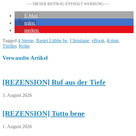
—–DIESER BEITRAG ENTHÄLT WERBUNG—–
E-Mail
teilen
merken
Tagged
4 Sterne
,
Bastei Lübbe be
,
Christiane
,
eBook
,
Krimi-
Thriller
,
Reihe
Verwandte Artikel
[REZENSION] Ruf aus der Tiefe
3. August 2026
[REZENSION] Tutto bene
1. August 2026