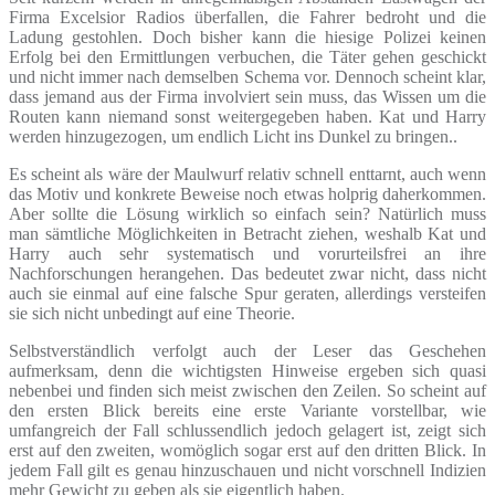
Firma Excelsior Radios überfallen, die Fahrer bedroht und die
Ladung gestohlen. Doch bisher kann die hiesige Polizei keinen
Erfolg bei den Ermittlungen verbuchen, die Täter gehen geschickt
und nicht immer nach demselben Schema vor. Dennoch scheint klar,
dass jemand aus der Firma involviert sein muss, das Wissen um die
Routen kann niemand sonst weitergegeben haben. Kat und Harry
werden hinzugezogen, um endlich Licht ins Dunkel zu bringen..
Es scheint als wäre der Maulwurf relativ schnell enttarnt, auch wenn
das Motiv und konkrete Beweise noch etwas holprig daherkommen.
Aber sollte die Lösung wirklich so einfach sein? Natürlich muss
man sämtliche Möglichkeiten in Betracht ziehen, weshalb Kat und
Harry auch sehr systematisch und vorurteilsfrei an ihre
Nachforschungen herangehen. Das bedeutet zwar nicht, dass nicht
auch sie einmal auf eine falsche Spur geraten, allerdings versteifen
sie sich nicht unbedingt auf eine Theorie.
Selbstverständlich verfolgt auch der Leser das Geschehen
aufmerksam, denn die wichtigsten Hinweise ergeben sich quasi
nebenbei und finden sich meist zwischen den Zeilen. So scheint auf
den ersten Blick bereits eine erste Variante vorstellbar, wie
umfangreich der Fall schlussendlich jedoch gelagert ist, zeigt sich
erst auf den zweiten, womöglich sogar erst auf den dritten Blick. In
jedem Fall gilt es genau hinzuschauen und nicht vorschnell Indizien
mehr Gewicht zu geben als sie eigentlich haben.