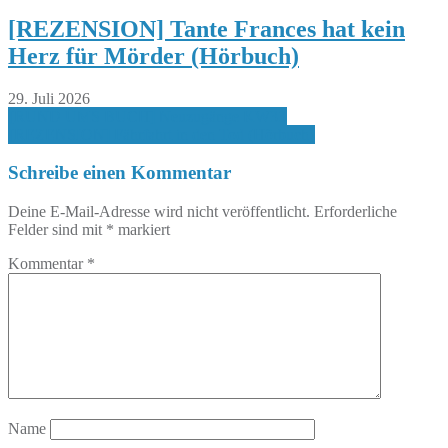
[REZENSION] Tante Frances hat kein
Herz für Mörder (Hörbuch)
29. Juli 2026
Beitragsnavigation
[RUND UMS BUCH] Neuzugänge KW33
[REZENSION] Fährfahrt in den Tod (Hörbuch)
Schreibe einen Kommentar
Deine E-Mail-Adresse wird nicht veröffentlicht.
Erforderliche
Felder sind mit
*
markiert
Kommentar
*
Name