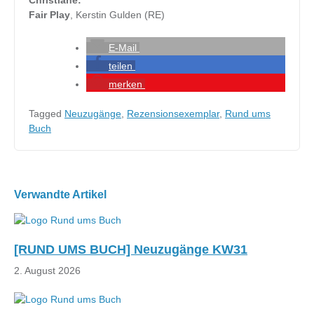
Christiane:
Fair Play
, Kerstin Gulden (RE)
E-Mail
teilen
merken
Tagged
Neuzugänge
,
Rezensionsexemplar
,
Rund ums
Buch
Beitragsnavigation
Verwandte Artikel
[RUND UMS BUCH] Neuzugänge KW31
2. August 2026