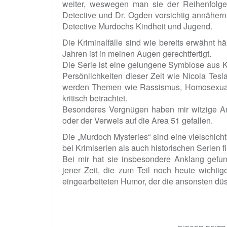
weiter, weswegen man sie der Reihenfolge
Detective und Dr. Ogden vorsichtig annähern
Detective Murdochs Kindheit und Jugend.
Die Kriminalfälle sind wie bereits erwähnt hä
Jahren ist in meinen Augen gerechtfertigt
.
Die Serie ist eine gelungene Symbiose aus Kr
Persönlichkeiten dieser Zeit wie Nicola Tes
werden Themen wie Rassismus, Homosexualitä
kritisch betrachtet.
Besonderes Vergnügen haben mir witzige An
oder der Verweis auf die Area 51 gefallen.
Die „Murdoch Mysteries“ sind eine vielschich
bei Krimiserien als auch historischen Serien f
Bei mir hat sie insbesondere Anklang gefu
jener Zeit, die zum Teil noch heute wichtig
eingearbeiteten Humor, der die ansonsten düs