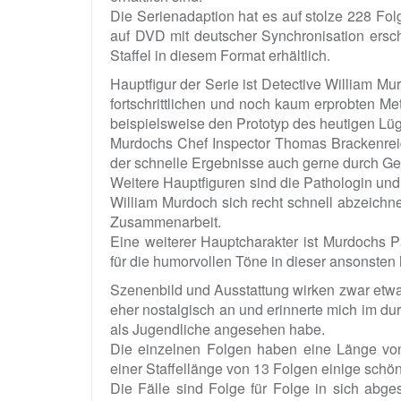
Die Serienadaption hat es auf stolze 228 Fol
auf DVD mit deutscher Synchronisation erschi
Staffel in diesem Format erhältlich.
Hauptfigur der Serie ist Detective William M
fortschrittlichen und noch kaum erprobten Met
beispielsweise den Prototyp des heutigen Lü
Murdochs Chef Inspector Thomas Brackenreid w
der schnelle Ergebnisse auch gerne durch Ge
Weitere Hauptfiguren sind die Pathologin und
William Murdoch sich recht schnell abzeichne
Zusammenarbeit.
Eine weiterer Hauptcharakter ist Murdochs Pa
für die humorvollen Töne in dieser ansonsten 
Szenenbild und Ausstattung wirken zwar etwa
eher nostalgisch an und erinnerte mich im dur
als Jugendliche angesehen habe.
Die einzelnen Folgen haben eine Länge von 
einer Staffellänge von 13 Folgen einige sch
Die Fälle sind Folge für Folge in sich abge