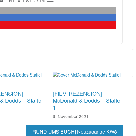
RAG ENTHÄLT WERBUNG—–
e
ZENSION]
[FILM-REZENSION]
& Dodds – Staffel
McDonald & Dodds – Staffel
1
9. November 2021
[RUND UMS BUCH] Neuzugänge KW8