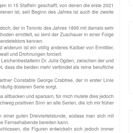
gen in 15 Staffeln geschafft, von denen die erste 2021
enen ist, seit Beginn des Jahres ist auch die zweite
urdoch, der in Toronto des Jahres 1895 mit damals sehr
hoden ermittelt, so lernt der Zuschauer in einer Folge
gendetektors kennen.
iderum ist ein völlig anderes Kaliber von Ermittler,
walt und Drohnungen forciert.
 Leichenbestatterin Dr. Julia Ogden, zwischen der und
t, dass die beiden mehr verbindet als reine berufliche
rtner Constable George Crabtree, der in erster Linie
häufig düsteren Serie sorgt.
s altbacken und sparsam, für mich mutete dies jedoch
chweg positiven Sinn an alte Serien, die ich mir früher
einer guten Dreiviertelstunde, sodass man sich mit
öne Fernsehabende bereiten kann.
schlossen, die Figuren entwickeln sich jedoch immer