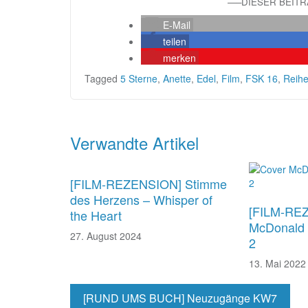
—–DIESER BEIT
E-Mail
teilen
merken
Tagged
5 Sterne
,
Anette
,
Edel
,
Film
,
FSK 16
,
Reih
Beitragsnavigation
Verwandte Artikel
[FILM-REZENSION] Stimme
des Herzens – Whisper of
[FILM-RE
the Heart
McDonald 
27. August 2024
2
13. Mai 2022
[RUND UMS BUCH] Neuzugänge KW7