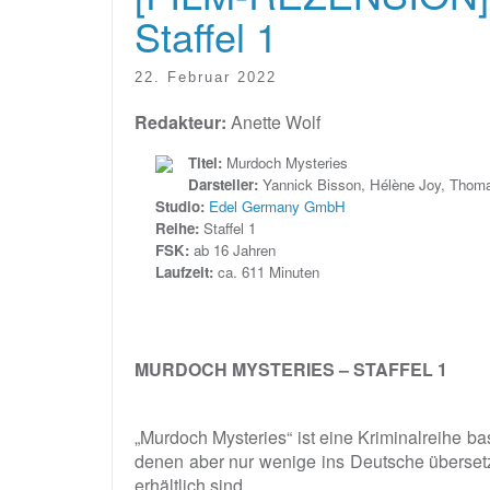
Staffel 1
22. Februar 2022
Redakteur:
Anette Wolf
Titel:
Murdoch Mysteries
Darsteller:
Yannick Bisson, Hélène Joy, Thomas
Studio:
Edel Germany GmbH
Reihe:
Staffel 1
FSK:
ab 16 Jahren
Laufzeit:
ca. 611 Minuten
MURDOCH MYSTERIES – STAFFEL 1
„Murdoch Mysteries“ ist eine Kriminalreihe 
denen aber nur wenige ins Deutsche überset
erhältlich sind.