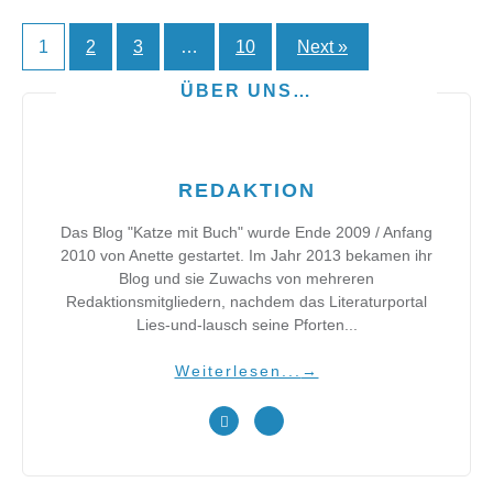
1
2
3
…
10
Next »
Seitennummerierung
der
ÜBER UNS…
Beiträge
REDAKTION
Das Blog "Katze mit Buch" wurde Ende 2009 / Anfang
2010 von Anette gestartet. Im Jahr 2013 bekamen ihr
Blog und sie Zuwachs von mehreren
Redaktionsmitgliedern, nachdem das Literaturportal
Lies-und-lausch seine Pforten...
Weiterlesen...
→